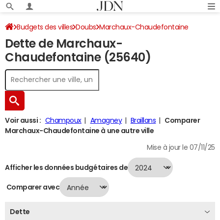
Budgets des villes
Doubs
Marchaux-Chaudefontaine
Dette de Marchaux-
Dette au 31/12/2024
Chaudefontaine (25640)
Voir aussi :
Champoux
Amagney
Braillans
Comparer
Marchaux-Chaudefontaine à une autre ville
Mise à jour le 07/11/25
Afficher les données budgétaires de
Comparer avec
Dette