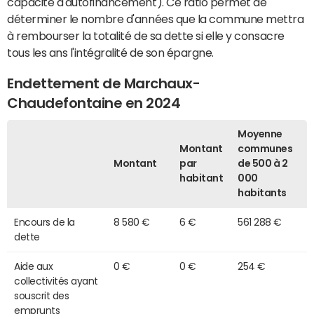
capacité d'autofinancement). Ce ratio permet de
déterminer le nombre d'années que la commune mettra
à rembourser la totalité de sa dette si elle y consacre
tous les ans l'intégralité de son épargne.
Endettement de Marchaux-
Chaudefontaine en 2024
Moyenne
Montant
communes
Montant
par
de 500 à 2
habitant
000
habitants
Encours de la
8 580 €
6 €
561 288 €
dette
Aide aux
0 €
0 €
254 €
collectivités ayant
souscrit des
emprunts