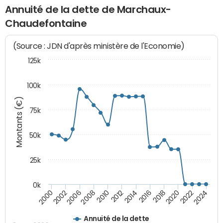
Annuité de la dette de Marchaux-
Chaudefontaine
(Source : JDN d'après ministère de l'Economie)
125k
100k
Montants (€)
75k
50k
25k
0k
2024
2002
2010
2016
2022
2000
2008
2014
2020
2006
2012
2018
Annuité de la dette