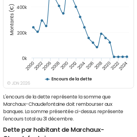
Montants (€)
400k
200k
0k
2000
2022
2016
2010
2002
2024
2018
2012
2006
2020
2014
2008
Encours de la dette
© JDN 2026
L'encours de la dette représente la somme que
Marchaux-Chaudefontaine doit rembourser aux
banques. La somme présentée ci-dessus représente
l'encours total au 31 décembre.
Dette par habitant de Marchaux-