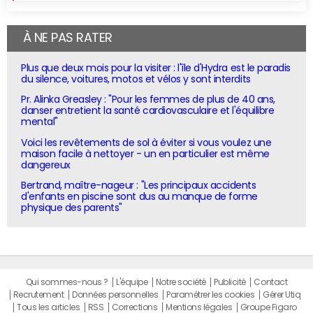
À NE PAS RATER
Plus que deux mois pour la visiter : l'île d'Hydra est le paradis
du silence, voitures, motos et vélos y sont interdits
Pr. Alinka Greasley : "Pour les femmes de plus de 40 ans,
danser entretient la santé cardiovasculaire et l'équilibre
mental"
Voici les revêtements de sol à éviter si vous voulez une
maison facile à nettoyer - un en particulier est même
dangereux
Bertrand, maître-nageur : "Les principaux accidents
d'enfants en piscine sont dus au manque de forme
physique des parents"
Qui sommes-nous ?
L'équipe
Notre société
Publicité
Contact
Recrutement
Données personnelles
Paramétrer les cookies
Gérer Utiq
Tous les articles
RSS
Corrections
Mentions légales
Groupe Figaro