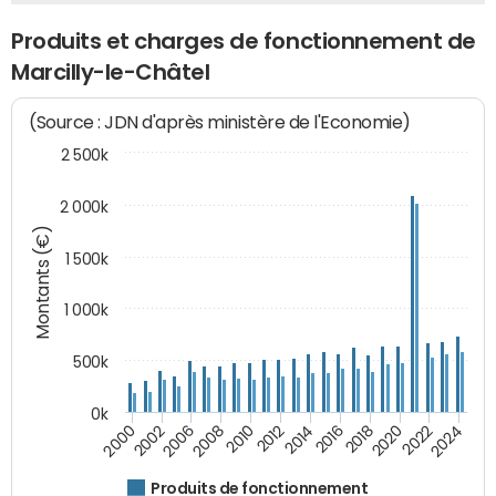
Produits et charges de fonctionnement de
Marcilly-le-Châtel
(Source : JDN d'après ministère de l'Economie)
2 500k
2 000k
Montants (€)
1 500k
1 000k
500k
0k
2014
2008
2000
2024
2018
2012
2006
2022
2016
2010
2002
2020
Produits de fonctionnement