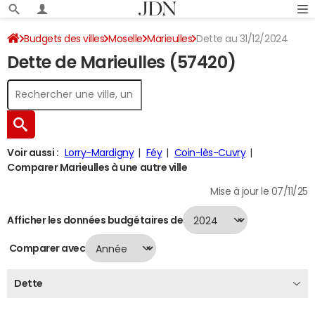
Budgets des villes
Moselle
Marieulles
Dette au 31/12/2024
Dette de Marieulles (57420)
Voir aussi :
Lorry-Mardigny
Féy
Coin-lès-Cuvry
Comparer Marieulles à une autre ville
Mise à jour le 07/11/25
Afficher les données budgétaires de
Comparer avec
Dette