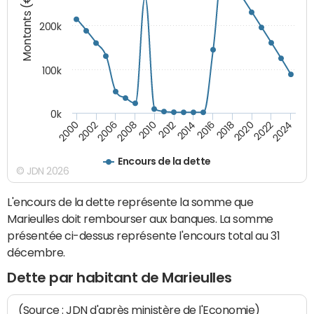
Montants (€)
200k
100k
0k
2000
2022
2016
2010
2002
2024
2018
2012
2006
2020
2014
2008
Encours de la dette
© JDN 2026
L'encours de la dette représente la somme que
Marieulles doit rembourser aux banques. La somme
présentée ci-dessus représente l'encours total au 31
décembre.
Dette par habitant de Marieulles
(Source : JDN d'après ministère de l'Economie)