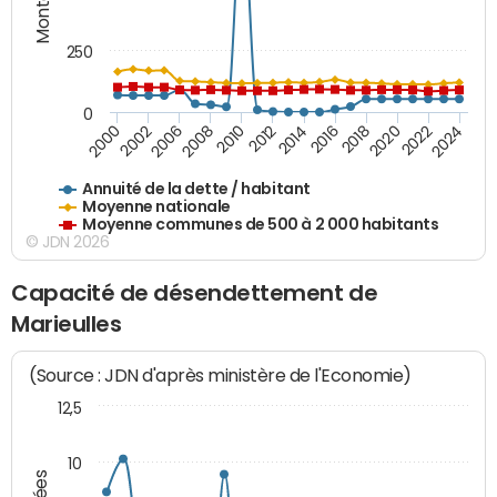
250
0
2018
2002
2022
2008
2012
2016
2000
2020
2006
2024
2010
2014
Annuité de la dette / habitant
Moyenne nationale
Moyenne communes de 500 à 2 000 habitants
© JDN 2026
Capacité de désendettement de
Marieulles
(Source : JDN d'après ministère de l'Economie)
12,5
10