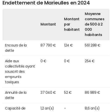
Endettement de Marieulles en 2024
Moyenne
Montant
communes
Montant
par
de 500 à 2
habitant
000
habitants
Encours de la
87 790 €
124 €
561 288 €
dette
Aide aux
0 €
0 €
254 €
collectivités ayant
souscrit des
emprunts
toxiques
Annuité de la
37 040 €
52 €
86 989 €
dette
Capacité de
1,2 an(s)
-
8,6 an(s)