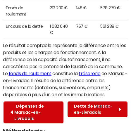
Fonds de
212 200 €
148 €
578 279 €
roulement
Encours de la dette
1 082 640
757 €
561 288 €
€
Le résultat comptable représente la différence entre les
produits et les charges de fonctionnement. A la
différence de la capacité d'autofinancement, il ne
caractérise pas le potentiel de liquidité de la commune.
Le
fonds de roulement
constitue la
trésorerie
de Marsac-
en-Livradois. Il résulte de la différence entre les
financements (dotations, subventions, emprunts)
disponibles à plus d'un an et les immobilisations.
Dépenses de
Dette de Marsac-
Marsac-en-
en-Livradois
Livradois
Méthodologie :