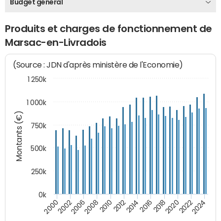
Budget général
Produits et charges de fonctionnement de
Marsac-en-Livradois
(Source : JDN d'après ministère de l'Economie)
1 250k
1 000k
Montants (€)
750k
500k
250k
0k
2016
2014
2012
2010
2008
2006
2002
2000
2024
2022
2020
2018