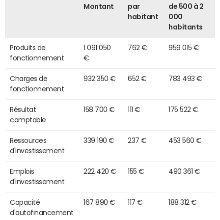
Montant
par
de 500 à 2
habitant
000
habitants
Produits de
1 091 050
762 €
959 015 €
fonctionnement
€
Charges de
932 350 €
652 €
783 493 €
fonctionnement
Résultat
158 700 €
111 €
175 522 €
comptable
Ressources
339 190 €
237 €
453 560 €
d'investissement
Emplois
222 420 €
155 €
490 361 €
d'investissement
Capacité
167 890 €
117 €
188 312 €
d'autofinancement