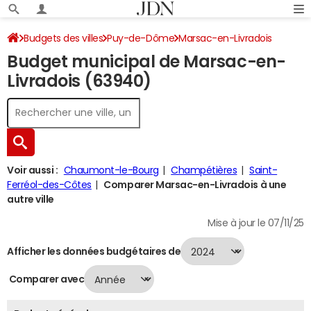
Budgets des villes
Puy-de-Dôme
Marsac-en-Livradois
Budget municipal de Marsac-en-
Budget 2024
Livradois (63940)
Voir aussi :
Chaumont-le-Bourg
Champétières
Saint-
Ferréol-des-Côtes
Comparer Marsac-en-Livradois à une
autre ville
Mise à jour le 07/11/25
Afficher les données budgétaires de
Comparer avec