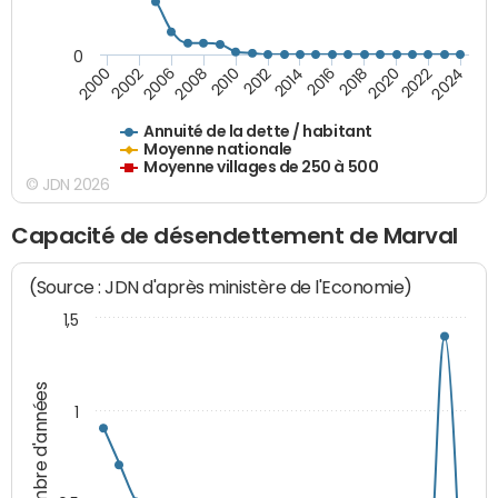
0
2014
2008
2000
2024
2018
2012
2006
2022
2016
2010
2002
2020
Annuité de la dette / habitant
Moyenne nationale
Moyenne villages de 250 à 500
© JDN 2026
Capacité de désendettement de Marval
(Source : JDN d'après ministère de l'Economie)
1,5
Nombre d'années
1