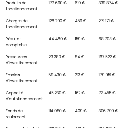
Produits de
172 690 €
619 €
339 874 €
fonctionnement
Charges de
128 200 €
459 €
271 171 €
fonctionnement
Résultat
44 480 €
159 €
68 703 €
comptable
Ressources
23 380 €
84 €
167 522 €
d'investissement
Emplois
59 430 €
213 €
179 951 €
d'investissement
Capacité
45 230 €
162 €
73 455 €
d'autofinancement
Fonds de
114 080 €
409 €
306 790 €
roulement