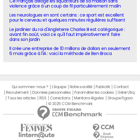
Ce Français déloge les squatteurs de sa maison sans
violence grâce à un coup de fil particulièrement malin
Les neurologues en sont certains : ce sport est excellent
pour le cerveau et quelques minutes régulières suffisent
Le jardinier du roi d'Angleterre Charles III est catégorique :
avant fin août, voici ce qu'il faut impérativement faire
dans son jardin
Il crée une entreprise de 10 millions de dollars en seulement
6 mois grâce à l'IA : voici la méthode de Ben Broca
Qui sommes-nous ?
L'équipe
Notre société
Publicité
Contact
Recrutement
Données personnelles
Paramétrer les cookies
Gérer Utiq
Tous les articles
RSS
Corrections
Mentions légales
Groupe Figaro
© 2025 CCM Benchmark