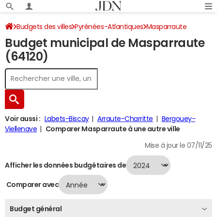
Budgets des villes
Pyrénées-Atlantiques
Masparraute
Budget municipal de Masparraute
Budget 2024
(64120)
Voir aussi :
Labets-Biscay
Arraute-Charritte
Bergouey-
Viellenave
Comparer Masparraute à une autre ville
Mise à jour le 07/11/25
Afficher les données budgétaires de
Comparer avec
Budget général