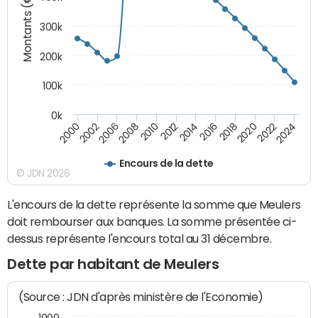
Montants (€)
300k
200k
100k
0k
2000
2022
2016
2010
2002
2024
2018
2012
2006
2020
2014
2008
Encours de la dette
© JDN 2026
L'encours de la dette représente la somme que Meulers
doit rembourser aux banques. La somme présentée ci-
dessus représente l'encours total au 31 décembre.
Dette par habitant de Meulers
(Source : JDN d'après ministère de l'Economie)
1000