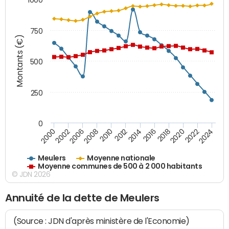
750
Montants (€)
500
250
0
2018
2002
2022
2008
2012
2016
2000
2020
2006
2024
2010
2014
Meulers
Moyenne nationale
Moyenne communes de 500 à 2 000 habitants
© JDN 2026
Annuité de la dette de Meulers
(Source : JDN d'après ministère de l'Economie)