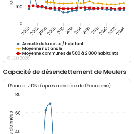
100
0
2014
2008
2000
2024
2018
2012
2006
2022
2016
2010
2002
2020
Annuité de la dette / habitant
Moyenne nationale
Moyenne communes de 500 à 2 000 habitants
© JDN 2026
Capacité de désendettement de Meulers
(Source : JDN d'après ministère de l'Economie)
80
60
Nombre d'années
40