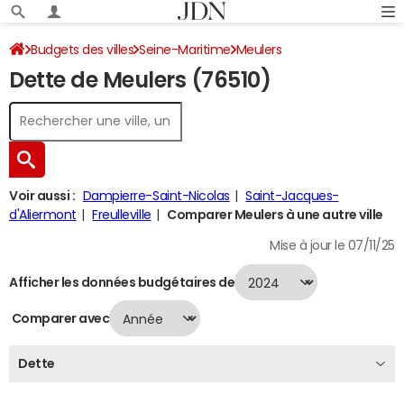
Budgets des villes
Seine-Maritime
Meulers
Dette de Meulers (76510)
Dette au 31/12/2024
Voir aussi :
Dampierre-Saint-Nicolas
Saint-Jacques-
d'Aliermont
Freulleville
Comparer Meulers à une autre ville
Mise à jour le 07/11/25
Afficher les données budgétaires de
Comparer avec
Dette