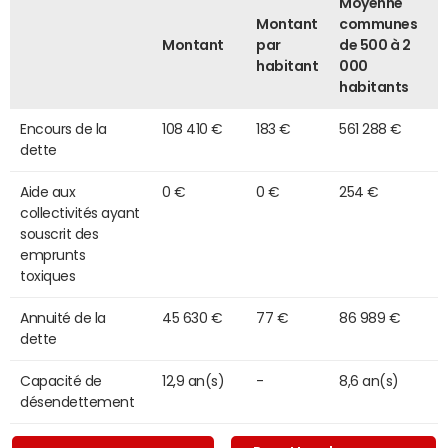
Moyenne
Montant
communes
Montant
par
de 500 à 2
habitant
000
habitants
Encours de la
108 410 €
183 €
561 288 €
dette
Aide aux
0 €
0 €
254 €
collectivités ayant
souscrit des
emprunts
toxiques
Annuité de la
45 630 €
77 €
86 989 €
dette
Capacité de
12,9 an(s)
-
8,6 an(s)
désendettement