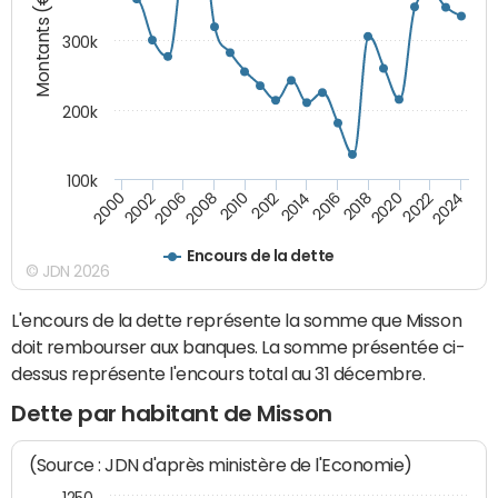
Montants (€)
300k
200k
100k
2000
2022
2016
2010
2002
2024
2018
2012
2006
2020
2014
2008
Encours de la dette
© JDN 2026
L'encours de la dette représente la somme que Misson
doit rembourser aux banques. La somme présentée ci-
dessus représente l'encours total au 31 décembre.
Dette par habitant de Misson
(Source : JDN d'après ministère de l'Economie)
1250