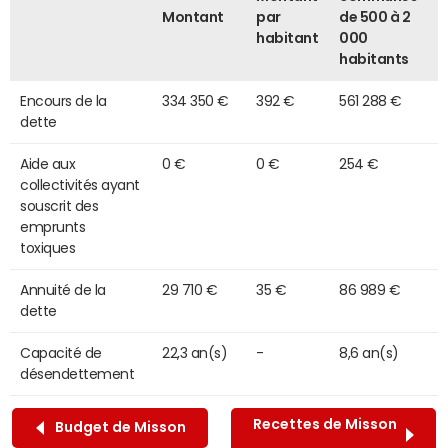
Montant
par
de 500 à 2
habitant
000
habitants
Encours de la
334 350 €
392 €
561 288 €
dette
Aide aux
0 €
0 €
254 €
collectivités ayant
souscrit des
emprunts
toxiques
Annuité de la
29 710 €
35 €
86 989 €
dette
Capacité de
22,3 an(s)
-
8,6 an(s)
désendettement
Recettes de Misson
Budget de Misson