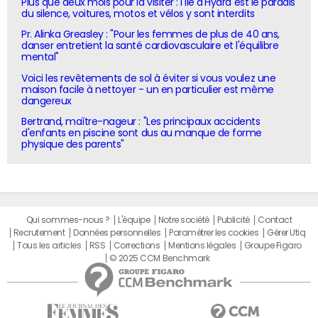
Plus que deux mois pour la visiter : l'île d'Hydra est le paradis
du silence, voitures, motos et vélos y sont interdits
Pr. Alinka Greasley : "Pour les femmes de plus de 40 ans,
danser entretient la santé cardiovasculaire et l'équilibre
mental"
Voici les revêtements de sol à éviter si vous voulez une
maison facile à nettoyer - un en particulier est même
dangereux
Bertrand, maître-nageur : "Les principaux accidents
d'enfants en piscine sont dus au manque de forme
physique des parents"
Qui sommes-nous ?
L'équipe
Notre société
Publicité
Contact
Recrutement
Données personnelles
Paramétrer les cookies
Gérer Utiq
Tous les articles
RSS
Corrections
Mentions légales
Groupe Figaro
© 2025 CCM Benchmark