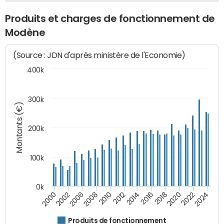
Produits et charges de fonctionnement de
Modène
(Source : JDN d'après ministère de l'Economie)
400k
300k
Montants (€)
200k
100k
0k
2000
2022
2016
2010
2002
2024
2018
2012
2006
2020
2014
2008
Produits de fonctionnement