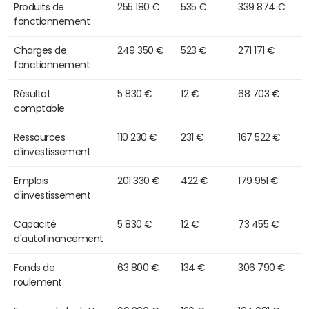
Produits de
255 180 €
535 €
339 874 €
fonctionnement
Charges de
249 350 €
523 €
271 171 €
fonctionnement
Résultat
5 830 €
12 €
68 703 €
comptable
Ressources
110 230 €
231 €
167 522 €
d'investissement
Emplois
201 330 €
422 €
179 951 €
d'investissement
Capacité
5 830 €
12 €
73 455 €
d'autofinancement
Fonds de
63 800 €
134 €
306 790 €
roulement