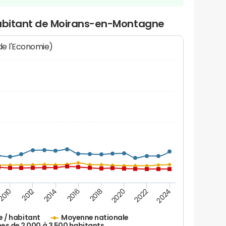
habitant de Moirans-en-Montagne
 de l'Economie)
2016
2014
2012
2010
2024
2022
2020
2018
e / habitant
Moyenne nationale