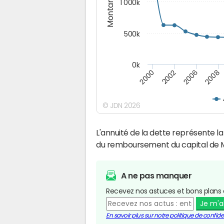
Montants (€)
1 000k
500k
0k
2000
2002
2006
2008
© JDN 2026
L'annuité de la dette représente 
du remboursement du capital de
A ne pas manquer
Recevez nos astuces et bons plans 
Je m'
En savoir plus sur notre politique de confiden