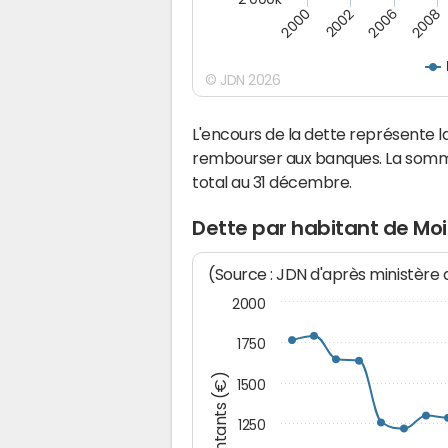
2000
2002
2006
2008
© JDN 2026
L'encours de la dette représente
rembourser aux banques. La somm
total au 31 décembre.
Dette par habitant de M
(Source : JDN d'après ministère
2000
1750
Montants (€)
1500
1250