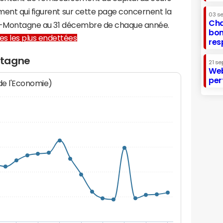
ment qui figurent sur cette page concernent la
03 s
Cha
en-Montagne au 31 décembre de chaque année.
bon
lles les plus endettées
res
ntagne
21 se
Web
per
 de l'Economie)