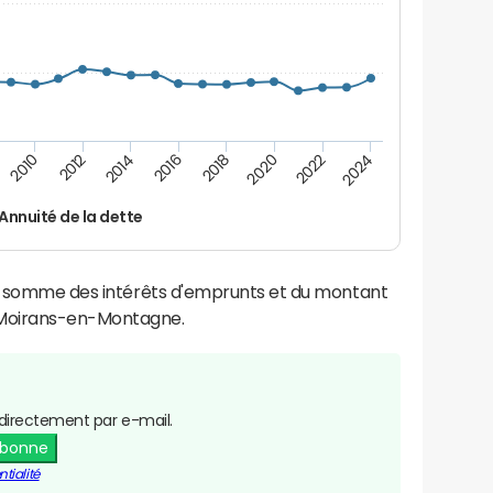
2012
2024
2014
2016
2018
2020
2010
2022
Annuité de la dette
la somme des intérêts d'emprunts et du montant
 Moirans-en-Montagne.
directement par e-mail.
abonne
tialité