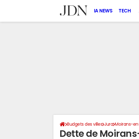
IA NEWS
TECH
Budgets des villes
Jura
Moirans-e
Dette de Moiran