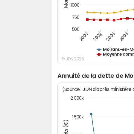
1000
750
500
2000
2002
2006
2008
Moirans-en-M
Moyenne commu
© JDN 2026
Annuité de la dette de 
(Source : JDN d'après ministère
2 000k
1 500k