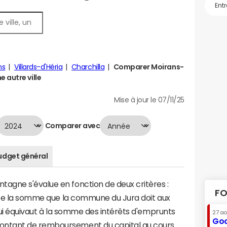
ns
Villards-d'Héria
Charchilla
Comparer Moirans-
 autre ville
Mise à jour le 07/11/25
Comparer avec
udget général
gne s'évalue en fonction de deux critères :
FO
ente la somme que la commune du Jura doit aux
 qui équivaut à la somme des intérêts d'emprunts
27 a
Goo
ntant de remboursement du capital au cours