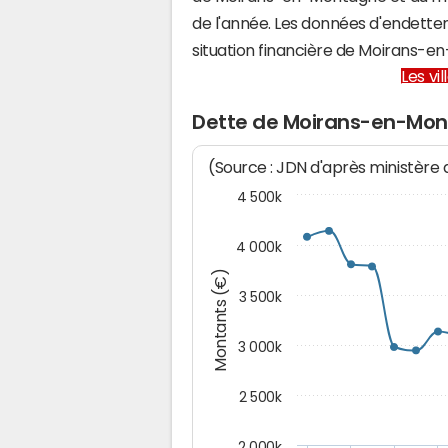
de l'année. Les données d'endette
situation financière de Moirans-
Les vi
Dette de Moirans-en-Mo
(Source : JDN d'après ministère
4 500k
4 000k
Montants (€)
3 500k
3 000k
2 500k
2 000k