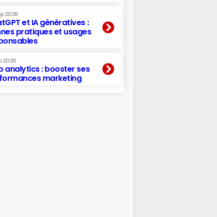
ep 2026
tGPT et IA génératives :
nes pratiques et usages
ponsables
p 2026
 analytics : booster ses
formances marketing