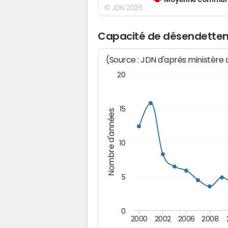
Moyenne communes
© JDN 2026
Capacité de désendette
(Source : JDN d'après ministère
20
15
Nombre d'années
10
5
0
2000
2002
2006
2008