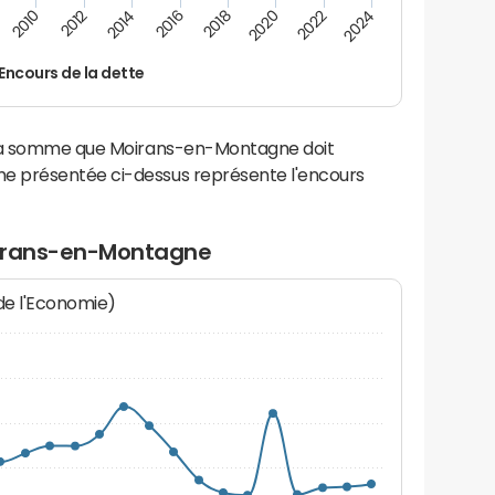
2010
2012
2014
2016
2018
2020
2022
2024
Encours de la dette
 la somme que Moirans-en-Montagne doit
e présentée ci-dessus représente l'encours
oirans-en-Montagne
 de l'Economie)