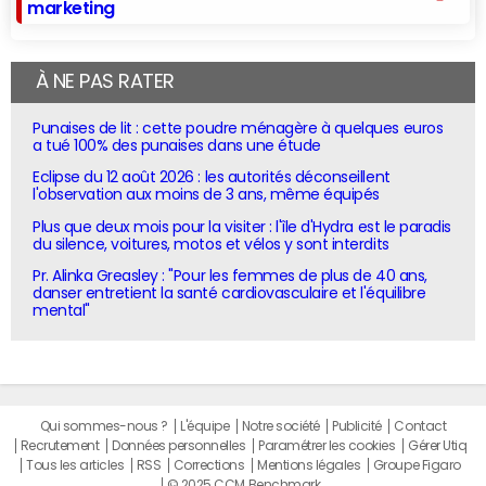
marketing
À NE PAS RATER
Punaises de lit : cette poudre ménagère à quelques euros
a tué 100% des punaises dans une étude
Eclipse du 12 août 2026 : les autorités déconseillent
l'observation aux moins de 3 ans, même équipés
Plus que deux mois pour la visiter : l'île d'Hydra est le paradis
du silence, voitures, motos et vélos y sont interdits
Pr. Alinka Greasley : "Pour les femmes de plus de 40 ans,
danser entretient la santé cardiovasculaire et l'équilibre
mental"
Qui sommes-nous ?
L'équipe
Notre société
Publicité
Contact
Recrutement
Données personnelles
Paramétrer les cookies
Gérer Utiq
Tous les articles
RSS
Corrections
Mentions légales
Groupe Figaro
© 2025 CCM Benchmark