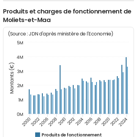
Produits et charges de fonctionnement de
Moliets-et-Maa
(Source : JDN d'après ministère de l'Economie)
5M
4M
Montants (€)
3M
2M
1M
0M
2010
2012
2014
2016
2018
2020
2022
2024
2000
2002
2006
2008
Produits de fonctionnement