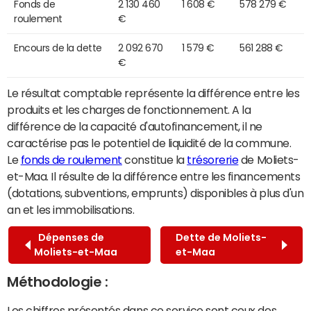
Fonds de
2 130 460
1 608 €
578 279 €
roulement
€
Encours de la dette
2 092 670
1 579 €
561 288 €
€
Le résultat comptable représente la différence entre les
produits et les charges de fonctionnement. A la
différence de la capacité d'autofinancement, il ne
caractérise pas le potentiel de liquidité de la commune.
Le
fonds de roulement
constitue la
trésorerie
de Moliets-
et-Maa. Il résulte de la différence entre les financements
(dotations, subventions, emprunts) disponibles à plus d'un
an et les immobilisations.
Dépenses de
Dette de Moliets-
Moliets-et-Maa
et-Maa
Méthodologie :
Les chiffres présentés dans ce service sont ceux des