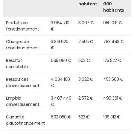
habitant
000
habitants
Produits de
3 984 710
3 007 €
959 015 €
fonctionnement
€
Charges de
3 319 620
2 505 €
783 493 €
fonctionnement
€
Résultat
665 080 €
502 €
175 522 €
comptable
Ressources
4 004 160
3 022 €
453 560 €
d'investissement
€
Emplois
3 407 440
2 572 €
490 361 €
d'investissement
€
Capacité
692 050 €
522 €
188 312 €
d'autofinancement