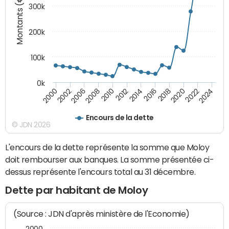
Montants (€)
300k
200k
100k
0k
2000
2022
2016
2010
2002
2024
2018
2012
2006
2020
2014
2008
Encours de la dette
© JDN 2026
L'encours de la dette représente la somme que Moloy
doit rembourser aux banques. La somme présentée ci-
dessus représente l'encours total au 31 décembre.
Dette par habitant de Moloy
(Source : JDN d'après ministère de l'Economie)
2000