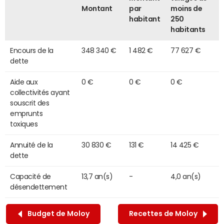
Montant
par
moins de
habitant
250
habitants
Encours de la
348 340 €
1 482 €
77 627 €
dette
Aide aux
0 €
0 €
0 €
collectivités ayant
souscrit des
emprunts
toxiques
Annuité de la
30 830 €
131 €
14 425 €
dette
Capacité de
13,7 an(s)
-
4,0 an(s)
désendettement
Budget de Moloy
Recettes de Moloy