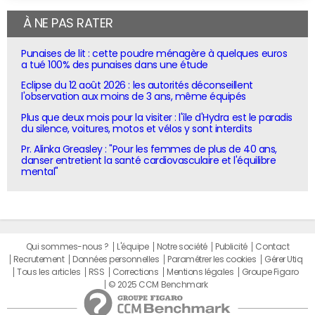
À NE PAS RATER
Punaises de lit : cette poudre ménagère à quelques euros
a tué 100% des punaises dans une étude
Eclipse du 12 août 2026 : les autorités déconseillent
l'observation aux moins de 3 ans, même équipés
Plus que deux mois pour la visiter : l'île d'Hydra est le paradis
du silence, voitures, motos et vélos y sont interdits
Pr. Alinka Greasley : "Pour les femmes de plus de 40 ans,
danser entretient la santé cardiovasculaire et l'équilibre
mental"
Qui sommes-nous ?
L'équipe
Notre société
Publicité
Contact
Recrutement
Données personnelles
Paramétrer les cookies
Gérer Utiq
Tous les articles
RSS
Corrections
Mentions légales
Groupe Figaro
© 2025 CCM Benchmark