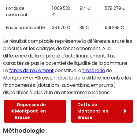
Fonds de
1 009 530
914 €
578 279 €
roulement
€
Encours de la dette
38 570 €
35 €
561 288 €
Le résultat comptable représente la différence entre les
produits et les charges de fonctionnement. A la
différence de la capacité d'autofinancement, il ne
caractérise pas le potentiel de liquidité de la commune.
Le
fonds de roulement
constitue la
trésorerie
de
Montpont-en-Bresse. Il résulte de la différence entre les
financements (dotations, subventions, emprunts)
disponibles à plus d'un an et les immobilisations.
Dépenses de
Dette de
Montpont-en-
Montpont-en-
Bresse
Bresse
Méthodologie :