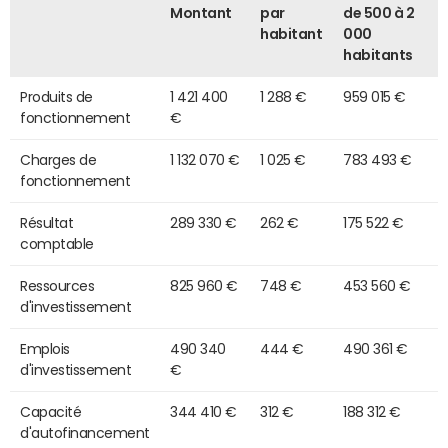
Montant
par
de 500 à 2
habitant
000
habitants
Produits de
1 421 400
1 288 €
959 015 €
fonctionnement
€
Charges de
1 132 070 €
1 025 €
783 493 €
fonctionnement
Résultat
289 330 €
262 €
175 522 €
comptable
Ressources
825 960 €
748 €
453 560 €
d'investissement
Emplois
490 340
444 €
490 361 €
d'investissement
€
Capacité
344 410 €
312 €
188 312 €
d'autofinancement