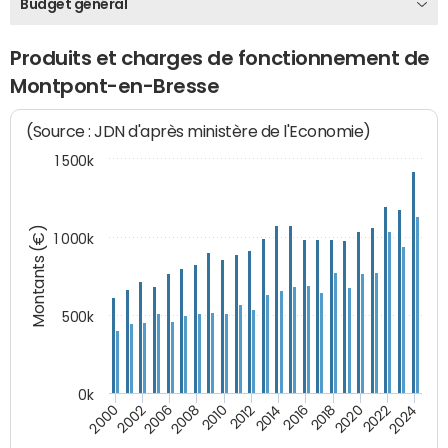
Budget général
Produits et charges de fonctionnement de
Montpont-en-Bresse
(Source : JDN d'après ministère de l'Economie)
1 500k
Montants (€)
1 000k
500k
0k
2016
2014
2012
2010
2008
2006
2002
2000
2024
2022
2020
2018