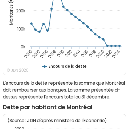
Montants (€)
200k
100k
0k
2000
2022
2016
2010
2002
2024
2018
2012
2006
2020
2014
2008
Encours de la dette
© JDN 2026
L'encours de la dette représente la somme que Montréal
doit rembourser aux banques. La somme présentée ci-
dessus représente l'encours total au 31 décembre.
Dette par habitant de Montréal
(Source : JDN d'après ministère de l'Economie)
2000