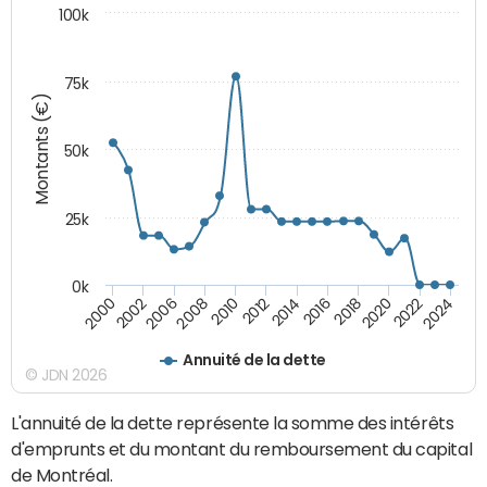
100k
75k
Montants (€)
50k
25k
0k
2024
2002
2010
2016
2022
2000
2008
2014
2020
2006
2012
2018
Annuité de la dette
© JDN 2026
L'annuité de la dette représente la somme des intérêts
d'emprunts et du montant du remboursement du capital
de Montréal.