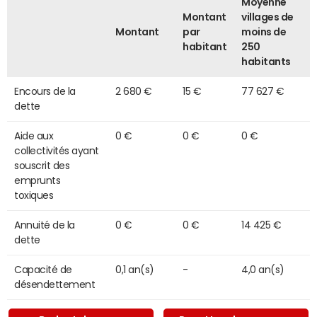
Moyenne
Montant
villages de
Montant
par
moins de
habitant
250
habitants
Encours de la
2 680 €
15 €
77 627 €
dette
Aide aux
0 €
0 €
0 €
collectivités ayant
souscrit des
emprunts
toxiques
Annuité de la
0 €
0 €
14 425 €
dette
Capacité de
0,1 an(s)
-
4,0 an(s)
désendettement