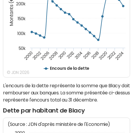
Montants (€)
200k
150k
100k
50k
2008
2022
2002
2018
2014
2010
2024
2006
2020
2000
2016
2012
Encours de la dette
© JDN 2026
L'encours de la dette représente la somme que Blacy doit
rembourser aux banques. La somme présentée ci-dessus
représente l'encours total au 31 décembre.
Dette par habitant de Blacy
(Source : JDN d'après ministère de l'Economie)
3000