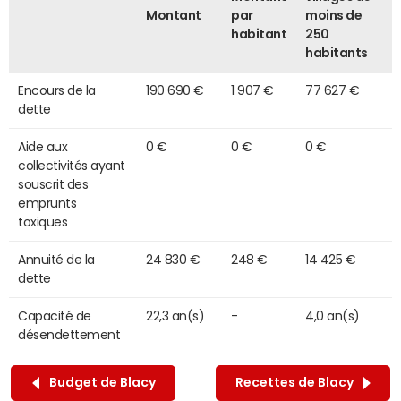
Montant
par
moins de
habitant
250
habitants
Encours de la
190 690 €
1 907 €
77 627 €
dette
Aide aux
0 €
0 €
0 €
collectivités ayant
souscrit des
emprunts
toxiques
Annuité de la
24 830 €
248 €
14 425 €
dette
Capacité de
22,3 an(s)
-
4,0 an(s)
désendettement
Budget de Blacy
Recettes de Blacy