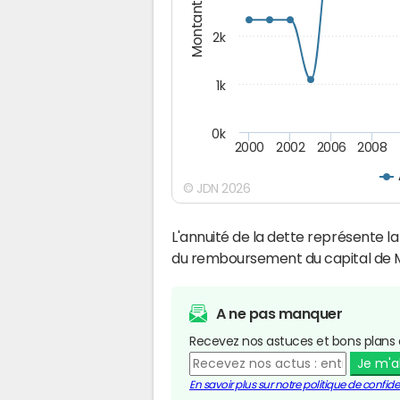
Montants (€)
2k
1k
0k
2000
2002
2006
2008
© JDN 2026
L'annuité de la dette représente 
du remboursement du capital de 
A ne pas manquer
Recevez nos astuces et bons plans 
Je m'
En savoir plus sur notre politique de confiden