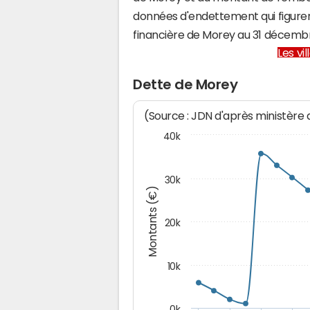
données d'endettement qui figuren
financière de Morey au 31 décemb
Les vi
Dette de Morey
(Source : JDN d'après ministère
40k
30k
Montants (€)
20k
10k
0k