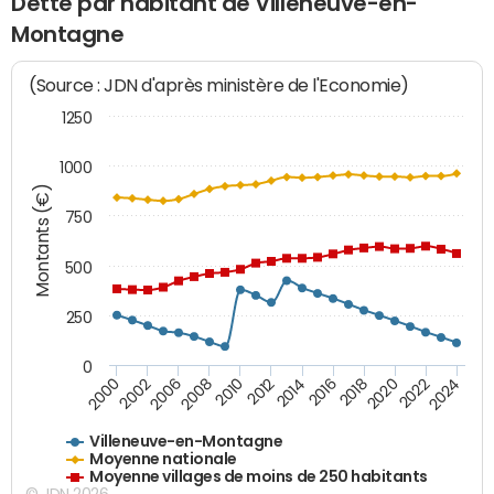
Dette par habitant de Villeneuve-en-
Montagne
(Source : JDN d'après ministère de l'Economie)
1250
1000
Montants (€)
750
500
250
0
2018
2002
2022
2008
2012
2016
2000
2020
2006
2024
2010
2014
Villeneuve-en-Montagne
Moyenne nationale
Moyenne villages de moins de 250 habitants
© JDN 2026