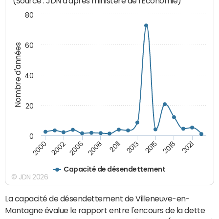
(Source : JDN d'après ministère de l'Economie)
80
60
Nombre d'années
40
20
0
2000
2006
2011
2015
2021
2002
2008
2013
2018
Capacité de désendettement
© JDN 2026
La capacité de désendettement de Villeneuve-en-
Montagne évalue le rapport entre l'encours de la dette