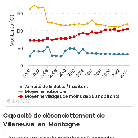
150
Montants (€)
100
50
0
2014
2008
2000
2024
2018
2012
2006
2022
2016
2010
2002
2020
Annuité de la dette / habitant
Moyenne nationale
Moyenne villages de moins de 250 habitants
© JDN 2026
Capacité de désendettement de
Villeneuve-en-Montagne