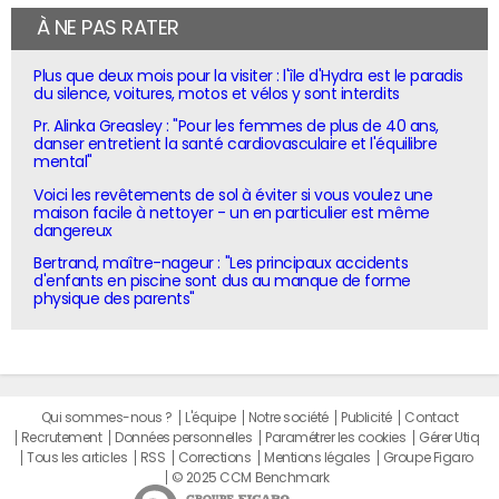
À NE PAS RATER
Plus que deux mois pour la visiter : l'île d'Hydra est le paradis
du silence, voitures, motos et vélos y sont interdits
Pr. Alinka Greasley : "Pour les femmes de plus de 40 ans,
danser entretient la santé cardiovasculaire et l'équilibre
mental"
Voici les revêtements de sol à éviter si vous voulez une
maison facile à nettoyer - un en particulier est même
dangereux
Bertrand, maître-nageur : "Les principaux accidents
d'enfants en piscine sont dus au manque de forme
physique des parents"
Qui sommes-nous ?
L'équipe
Notre société
Publicité
Contact
Recrutement
Données personnelles
Paramétrer les cookies
Gérer Utiq
Tous les articles
RSS
Corrections
Mentions légales
Groupe Figaro
© 2025 CCM Benchmark