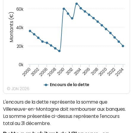
60k
Montants (€)
40k
20k
0k
2020
2010
2016
2006
2022
2012
2000
2018
2008
2024
2014
2002
Encours de la dette
© JDN 2026
L'encours de la dette représente la somme que
Villeneuve-en-Montagne doit rembourser aux banques.
La somme présentée ci-dessus représente l'encours
total au 31 décembre.