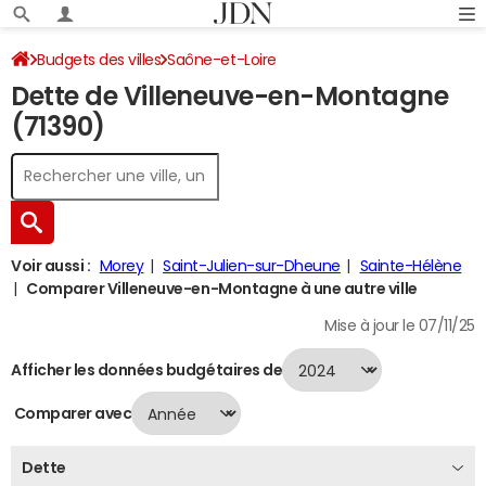
Budgets des villes
Saône-et-Loire
Dette de Villeneuve-en-Montagne
Villeneuve-en-Montagne
Dette au 31/12/2024
(71390)
Voir aussi :
Morey
Saint-Julien-sur-Dheune
Sainte-Hélène
Comparer Villeneuve-en-Montagne à une autre ville
Mise à jour le 07/11/25
Afficher les données budgétaires de
Comparer avec
Dette