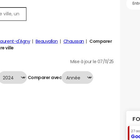
Laurent-d'Agny
Beauvallon
Chaussan
Comparer
e ville
Mise à jour le 07/11/25
Comparer avec
FO
27 a
Goo