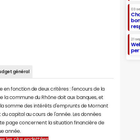
03 s
Cha
bon
res
21 se
Web
per
udget général
en fonction de deux critères : l'encours de la
ue la commune du Rhône doit aux banques, et
t à la somme des intérêts d'emprunts de Mornant
u capital au cours de l'année. Les données
te page concernent la situation financière de
ue année.
lles les plus endettées