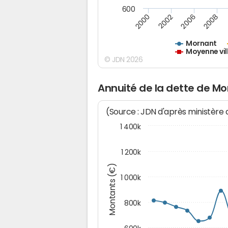
600
2000
2002
2006
2008
Mornant
Moyenne vil
© JDN 2026
Annuité de la dette de M
(Source : JDN d'après ministère
1 400k
1 200k
Montants (€)
1 000k
800k