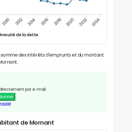
2022
2020
2018
2016
2014
2012
2010
2024
Annuité de la dette
la somme des intérêts d'emprunts et du montant
Mornant.
directement par e-mail.
abonne
tialité
abitant de Mornant