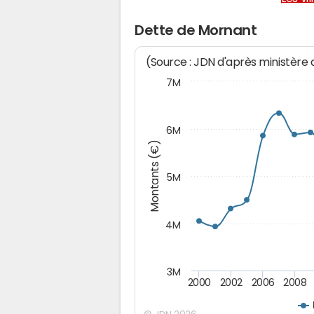
Dette de Mornant
(Source : JDN d'après ministère
7M
6M
Montants (€)
5M
4M
3M
2000
2002
2006
2008