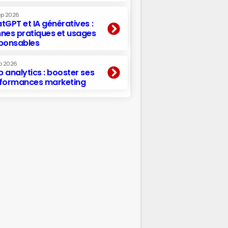
ep 2026
tGPT et IA génératives :
nes pratiques et usages
ponsables
p 2026
 analytics : booster ses
formances marketing