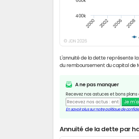
600k
400k
2008
2006
2002
2000
© JDN 2026
L'annuité de la dette représente 
du remboursement du capital de 
A ne pas manquer
Recevez nos astuces et bons plans 
Je m'
En savoir plus sur notre politique de confiden
Annuité de la dette par h