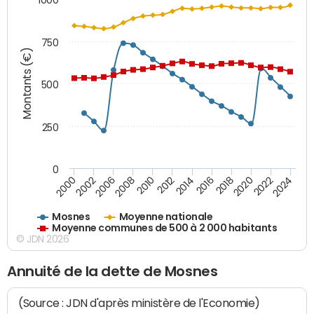
750
Montants (€)
500
250
0
2018
2002
2022
2008
2012
2016
2000
2020
2006
2024
2010
2014
Mosnes
Moyenne nationale
Moyenne communes de 500 à 2 000 habitants
© JDN 2026
Annuité de la dette de Mosnes
(Source : JDN d'après ministère de l'Economie)