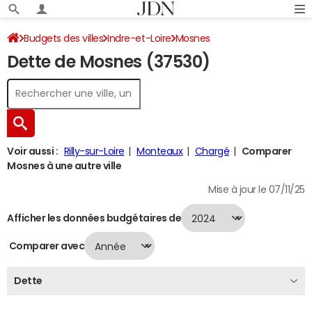
Budgets des villes
Indre-et-Loire
Mosnes
Dette de Mosnes (37530)
Dette au 31/12/2024
Voir aussi :
Rilly-sur-Loire
Monteaux
Chargé
Comparer
Mosnes à une autre ville
Mise à jour le 07/11/25
Afficher les données budgétaires de
Comparer avec
Dette