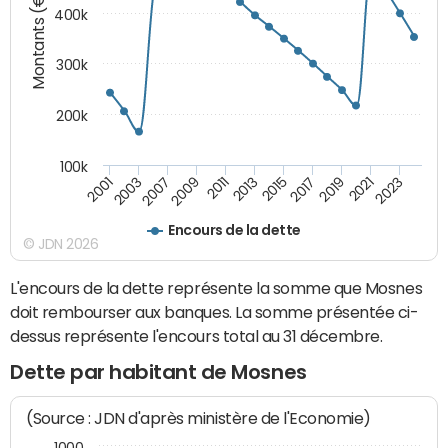
Montants (€)
400k
300k
200k
100k
2001
2003
2007
2009
2011
2013
2015
2017
2019
2021
2023
Encours de la dette
© JDN 2026
L'encours de la dette représente la somme que Mosnes
doit rembourser aux banques. La somme présentée ci-
dessus représente l'encours total au 31 décembre.
Dette par habitant de Mosnes
(Source : JDN d'après ministère de l'Economie)
1000