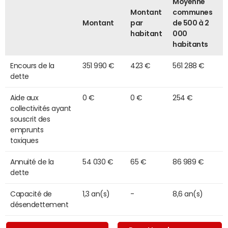
Moyenne
Montant
communes
Montant
par
de 500 à 2
habitant
000
habitants
Encours de la
351 990 €
423 €
561 288 €
dette
Aide aux
0 €
0 €
254 €
collectivités ayant
souscrit des
emprunts
toxiques
Annuité de la
54 030 €
65 €
86 989 €
dette
Capacité de
1,3 an(s)
-
8,6 an(s)
désendettement