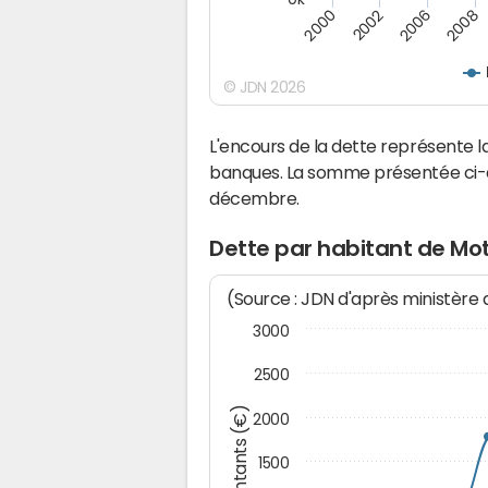
2000
2002
2006
2008
© JDN 2026
L'encours de la dette représente 
banques. La somme présentée ci-de
décembre.
Dette par habitant de Mot
(Source : JDN d'après ministère
3000
2500
Montants (€)
2000
1500