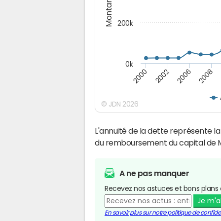
Montants (€)
200k
0k
2000
2008
2006
2002
© JDN 2026
L'annuité de la dette représente 
du remboursement du capital de M
A ne pas manquer
Recevez nos astuces et bons plans 
Je m'
En savoir plus sur notre politique de confiden