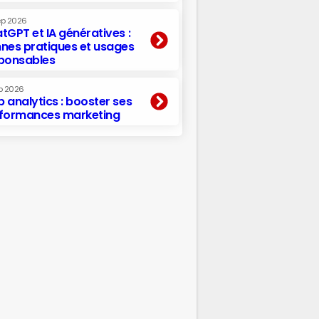
ep 2026
tGPT et IA génératives :
nes pratiques et usages
ponsables
p 2026
 analytics : booster ses
formances marketing