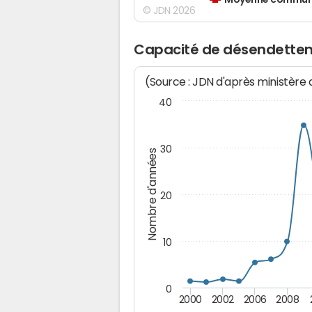
Moyenne communes
© JDN 2026
Capacité de désendettem
(Source : JDN d'après ministère
40
30
Nombre d'années
20
10
0
2000
2002
2006
2008