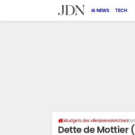
IA NEWS
TECH
Budgets des villes
Isère
Mottier
Det
Dette de Mottier