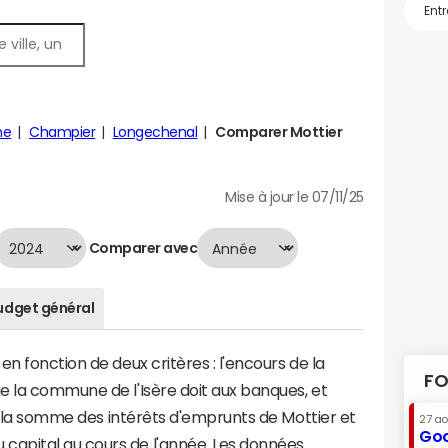
he
Champier
Longechenal
Comparer Mottier
Mise à jour le 07/11/25
Comparer avec
udget général
n fonction de deux critères : l'encours de la
FO
e la commune de l'Isère doit aux banques, et
 à la somme des intérêts d'emprunts de Mottier et
27 a
Goo
apital au cours de l'année. Les données