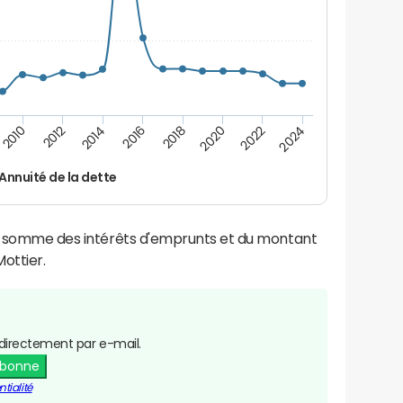
2014
2024
2012
2022
2010
2020
2018
2016
Annuité de la dette
la somme des intérêts d'emprunts et du montant
ottier.
directement par e-mail.
abonne
tialité