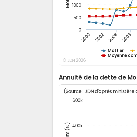
1000
500
0
2000
2002
2006
2008
Mottier
Moyenne comm
© JDN 2026
Annuité de la dette de Mo
(Source : JDN d'après ministère
600k
400k