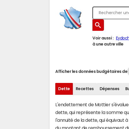
Voir aussi :
Eydoc
à une autre ville
Afficher les données budgétaires de
Dette
Recettes
Dépenses
B
L'endettement de Mottier s'évalue e
dette, qui représente la somme qu
l'annuité de la dette, qui équivaut
du montant de remboursement du c