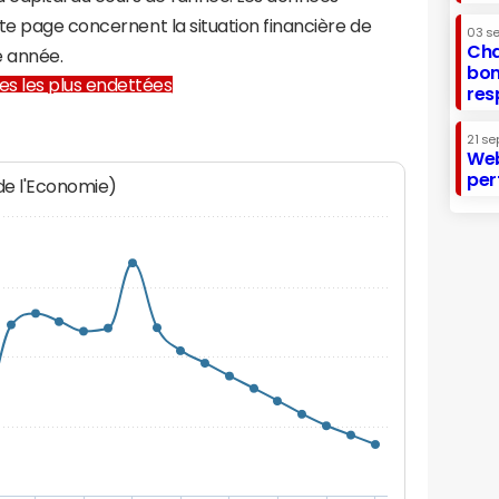
te page concernent la situation financière de
03 s
Cha
e année.
bon
lles les plus endettées
res
21 se
Web
per
 de l'Economie)