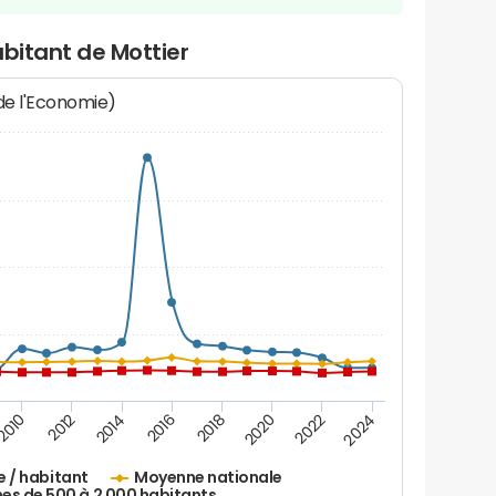
abitant de Mottier
 de l'Economie)
2016
2014
2012
2010
2024
2022
2020
2018
e / habitant
Moyenne nationale