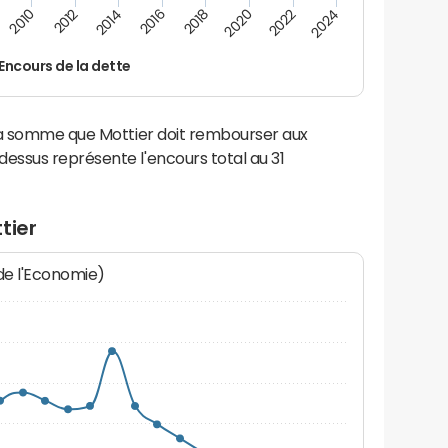
2012
2024
2014
2016
2018
2020
2010
2022
Encours de la dette
la somme que Mottier doit rembourser aux
ssus représente l'encours total au 31
tier
 de l'Economie)