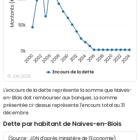
Montants (€)
50k
0k
2024
2002
2010
2016
2022
2000
2008
2014
2020
2006
2012
2018
Encours de la dette
© JDN 2026
L'encours de la dette représente la somme que Naives-
en-Blois doit rembourser aux banques. La somme
présentée ci-dessus représente l'encours total au 31
décembre.
Dette par habitant de Naives-en-Blois
(Source : JDN d'après ministère de l'Economie)