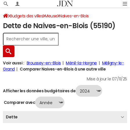
Budgets des villes
Meuse
Naives-en-Blois
Dette de Naives-en-Blois (55190)
Dette au 31/12/2024
Voir aussi :
Broussey-en-Blois
Ménil-la-Horgne
Méligny-le-
Grand
Comparer Naives-en-Blois à une autre ville
Mise à jour le 07/11/25
Afficher les données budgétaires de
Comparer avec
Dette