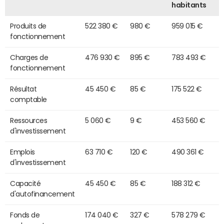
habitants
Produits de
522 380 €
980 €
959 015 €
fonctionnement
Charges de
476 930 €
895 €
783 493 €
fonctionnement
Résultat
45 450 €
85 €
175 522 €
comptable
Ressources
5 060 €
9 €
453 560 €
d'investissement
Emplois
63 710 €
120 €
490 361 €
d'investissement
Capacité
45 450 €
85 €
188 312 €
d'autofinancement
Fonds de
174 040 €
327 €
578 279 €