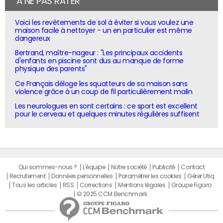
À NE PAS RATER
Voici les revêtements de sol à éviter si vous voulez une
maison facile à nettoyer - un en particulier est même
dangereux
Bertrand, maître-nageur : "Les principaux accidents
d'enfants en piscine sont dus au manque de forme
physique des parents"
Ce Français déloge les squatteurs de sa maison sans
violence grâce à un coup de fil particulièrement malin
Les neurologues en sont certains : ce sport est excellent
pour le cerveau et quelques minutes régulières suffisent
Qui sommes-nous ?
L'équipe
Notre société
Publicité
Contact
Recrutement
Données personnelles
Paramétrer les cookies
Gérer Utiq
Tous les articles
RSS
Corrections
Mentions légales
Groupe Figaro
© 2025 CCM Benchmark