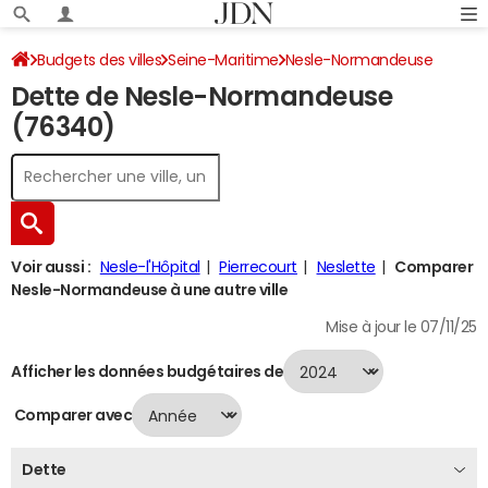
Budgets des villes
Seine-Maritime
Nesle-Normandeuse
Dette de Nesle-Normandeuse
Dette au 31/12/2024
(76340)
Voir aussi :
Nesle-l'Hôpital
Pierrecourt
Neslette
Comparer
Nesle-Normandeuse à une autre ville
Mise à jour le 07/11/25
Afficher les données budgétaires de
Comparer avec
Dette