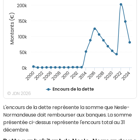
200k
Montants (€)
150k
100k
50k
0k
2008
2022
2002
2018
2014
2010
2024
2006
2020
2000
2016
2012
Encours de la dette
© JDN 2026
L'encours de la dette représente la somme que Nesle-
Normandeuse doit rembourser aux banques. La somme
présentée ci-dessus représente l'encours total au 31
décembre.