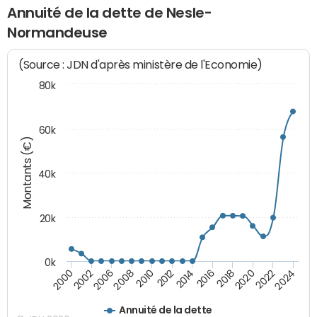
Annuité de la dette de Nesle-
Normandeuse
(Source : JDN d'après ministère de l'Economie)
80k
60k
Montants (€)
40k
20k
0k
2020
2010
2016
2006
2022
2012
2000
2018
2008
2024
2014
2002
Annuité de la dette