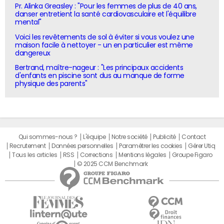
Pr. Alinka Greasley : "Pour les femmes de plus de 40 ans,
danser entretient la santé cardiovasculaire et l'équilibre
mental"
Voici les revêtements de sol à éviter si vous voulez une
maison facile à nettoyer - un en particulier est même
dangereux
Bertrand, maître-nageur : "Les principaux accidents
d'enfants en piscine sont dus au manque de forme
physique des parents"
Qui sommes-nous ?
L'équipe
Notre société
Publicité
Contact
Recrutement
Données personnelles
Paramétrer les cookies
Gérer Utiq
Tous les articles
RSS
Corrections
Mentions légales
Groupe Figaro
© 2025 CCM Benchmark