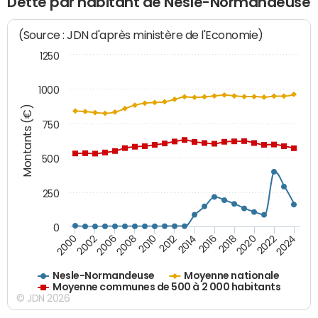
Dette par habitant de Nesle-Normandeuse
(Source : JDN d'après ministère de l'Economie)
1250
1000
Montants (€)
750
500
250
0
2018
2002
2022
2008
2012
2016
2000
2020
2006
2024
2010
2014
Nesle-Normandeuse
Moyenne nationale
Moyenne communes de 500 à 2 000 habitants
© JDN 2026