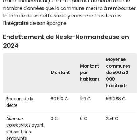
d'autofinancement). Ce ratio permet de déterminer le
nombre d'années que la commune mettra à rembourser
la totalité de sa dette si elle y consacre tous les ans
l'intégralité de son épargne.
Endettement de Nesle-Normandeuse en
2024
Moyenne
Montant
communes
Montant
par
de 500 à 2
habitant
000
habitants
Encours de la
80 510 €
159 €
561 288 €
dette
Aide aux
0 €
0 €
254 €
collectivités ayant
souscrit des
emprunts