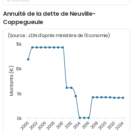
Annuité de la dette de Neuville-
Coppegueule
(Source : JDN d'après ministère de l'Economie)
15k
Montants (€)
10k
5k
0k
2010
2018
2008
2016
2006
2024
2014
2002
2022
2012
2000
2020