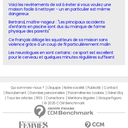
Voici les revêtements de sol à éviter si vous voulez une
maison facile à nettoyer - un en particulier est même
dangereux
Bertrand, maître-nageur : "Les principaux accidents
d'enfants en piscine sont dus au manque de forme
physique des parents"
Ce Français déloge les squatteurs de sa maison sans
violence grâce à un coup de fil particulièrement malin
Les neurologues en sont certains : ce sport est excellent
pour le cerveau et quelques minutes régulières suffisent
Qui sommes-nous ?
L'équipe
Notre société
Publicité
Contact
Recrutement
Données personnelles
Paramétrer les cookies
Gérer Utiq
Tous les articles
RSS
Corrections
Mentions légales
Groupe Figaro
© 2025 CCM Benchmark