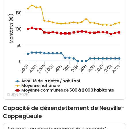
150
Montants (€)
100
50
0
2014
2008
2000
2024
2018
2012
2006
2022
2016
2010
2002
2020
Annuité de la dette / habitant
Moyenne nationale
Moyenne communes de 500 à 2 000 habitants
© JDN 2026
Capacité de désendettement de Neuville-
Coppegueule