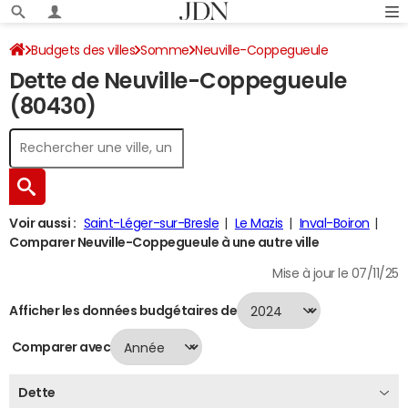
Budgets des villes
Somme
Neuville-Coppegueule
Dette de Neuville-Coppegueule
Dette au 31/12/2024
(80430)
Voir aussi :
Saint-Léger-sur-Bresle
Le Mazis
Inval-Boiron
Comparer Neuville-Coppegueule à une autre ville
Mise à jour le 07/11/25
Afficher les données budgétaires de
Comparer avec
Dette