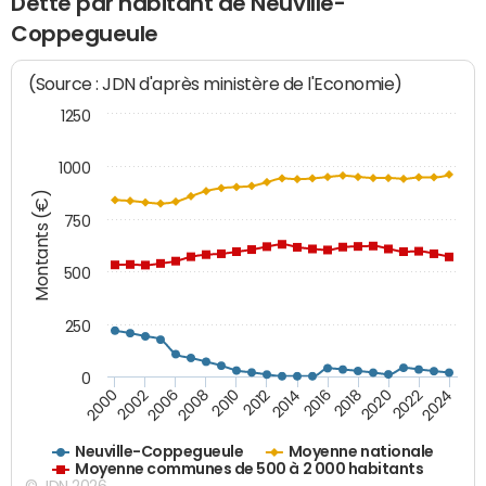
Dette par habitant de Neuville-
Coppegueule
(Source : JDN d'après ministère de l'Economie)
1250
1000
Montants (€)
750
500
250
0
2018
2002
2022
2008
2012
2016
2000
2020
2006
2024
2010
2014
Neuville-Coppegueule
Moyenne nationale
Moyenne communes de 500 à 2 000 habitants
© JDN 2026