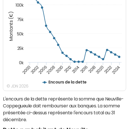
100k
Montants (€)
75k
50k
25k
0k
2024
2002
2010
2016
2022
2000
2008
2014
2020
2006
2012
2018
Encours de la dette
© JDN 2026
L'encours de la dette représente la somme que Neuville-
Coppegueule doit rembourser aux banques. La somme
présentée ci-dessus représente l'encours total au 31
décembre.