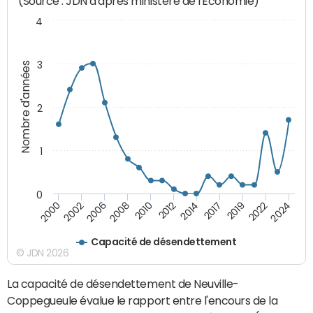
(Source : JDN d'après ministère de l'Economie)
4
3
Nombre d'années
2
1
0
2019
2017
2014
2012
2010
2008
2006
2002
2000
2024
2022
Capacité de désendettement
© JDN 2026
La capacité de désendettement de Neuville-
Coppegueule évalue le rapport entre l'encours de la