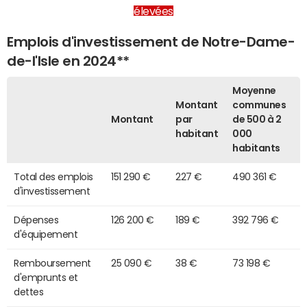
élevées
Emplois d'investissement de Notre-Dame-
de-l'Isle en 2024**
Moyenne
Montant
communes
Montant
par
de 500 à 2
habitant
000
habitants
Total des emplois
151 290 €
227 €
490 361 €
d'investissement
Dépenses
126 200 €
189 €
392 796 €
d'équipement
Remboursement
25 090 €
38 €
73 198 €
d'emprunts et
dettes