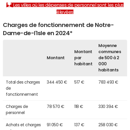
Les villes où les dépenses de personnel sont les plus
élevées
Charges de fonctionnement de Notre-
Dame-de-l'Isle en 2024*
Moyenne
Montant
communes
Montant
par
de 500 à 2
habitant
000
habitants
Total des charges
344 450 €
517 €
783 493 €
de
fonctionnement
Charges de
78 570 €
118 €
330 394 €
personnel
Achats et charges
91 050 €
137 €
258 030 €