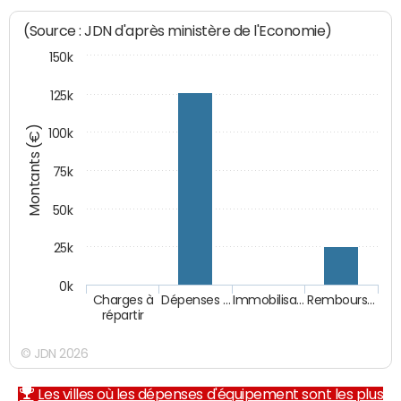
(Source : JDN d'après ministère de l'Economie)
150k
125k
Montants (€)
100k
75k
50k
25k
0k
Charges à
Dépenses …
Immobilisa…
Rembours…
répartir
© JDN 2026
Les villes où les dépenses d'équipement sont les plus