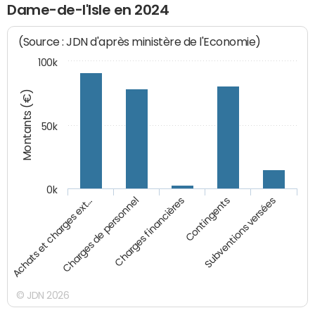
Dame-de-l'Isle en 2024
(Source : JDN d'après ministère de l'Economie)
100k
Montants (€)
50k
0k
Achats et charges ext…
Charges de personnel
Charges financières
Contingents
Subventions versées
© JDN 2026