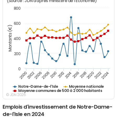
(Source : JDN d'après ministère de l'Economie)
800
600
Montants (€)
400
200
0
2020
2010
2016
2006
2022
2012
2000
2018
2008
2024
2014
2002
Notre-Dame-de-l'Isle
Moyenne nationale
Moyenne communes de 500 à 2 000 habitants
© JDN 2026
Emplois d'investissement de Notre-Dame-
de-l'Isle en 2024