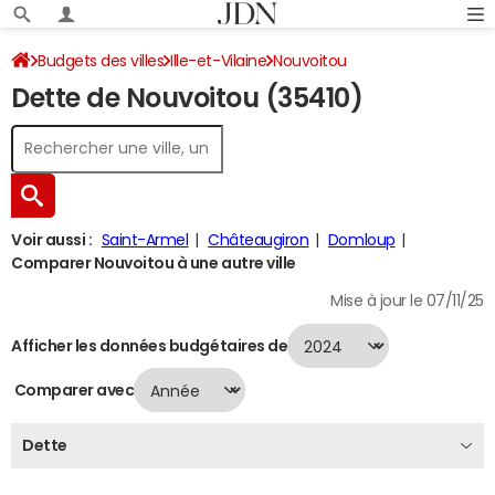
Budgets des villes
Ille-et-Vilaine
Nouvoitou
Dette de Nouvoitou (35410)
Dette au 31/12/2024
Voir aussi :
Saint-Armel
Châteaugiron
Domloup
Comparer Nouvoitou à une autre ville
Mise à jour le 07/11/25
Afficher les données budgétaires de
Comparer avec
Dette