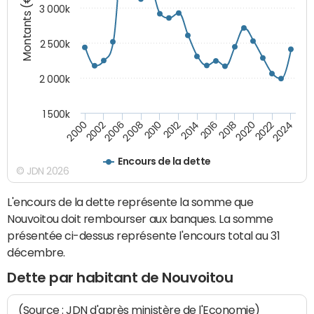
Montants (€)
3 000k
2 500k
2 000k
1 500k
2020
2024
2000
2006
2010
2014
2018
2022
2002
2008
2012
2016
Encours de la dette
© JDN 2026
L'encours de la dette représente la somme que
Nouvoitou doit rembourser aux banques. La somme
présentée ci-dessus représente l'encours total au 31
décembre.
Dette par habitant de Nouvoitou
(Source : JDN d'après ministère de l'Economie)