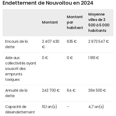
Endettement de Nouvoitou en 2024
Moyenne
Montant
villes de 3
Montant
par
500 à 5 000
habitant
habitants
Encours de la
2 407 430
635 €
2 973 547 €
dette
€
Aide aux
0 €
0 €
1 951 €
collectivités ayant
souscrit des
emprunts
toxiques
Annuité de la
243 700 €
64 €
394 500 €
dette
Capacité de
10,1 an(s)
-
4,7 an(s)
désendettement