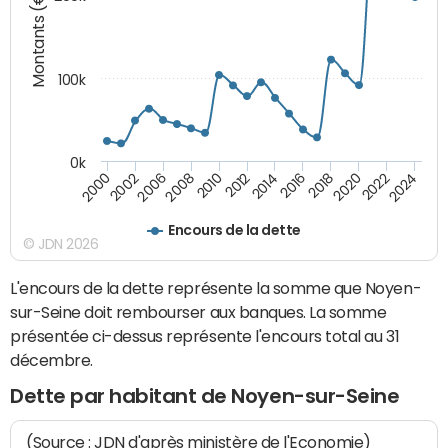
Montants (€)
100k
0k
2008
2022
2002
2018
2014
2010
2024
2006
2020
2000
2016
2012
Encours de la dette
© JDN 2026
L'encours de la dette représente la somme que Noyen-
sur-Seine doit rembourser aux banques. La somme
présentée ci-dessus représente l'encours total au 31
décembre.
Dette par habitant de Noyen-sur-Seine
(Source : JDN d'après ministère de l'Economie)