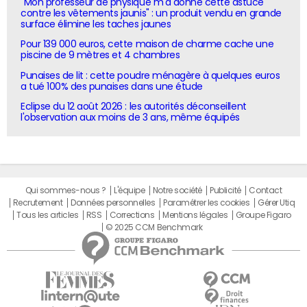
"Mon professeur de physique m'a donné cette astuce
contre les vêtements jaunis" : un produit vendu en grande
surface élimine les taches jaunes
Pour 139 000 euros, cette maison de charme cache une
piscine de 9 mètres et 4 chambres
Punaises de lit : cette poudre ménagère à quelques euros
a tué 100% des punaises dans une étude
Eclipse du 12 août 2026 : les autorités déconseillent
l'observation aux moins de 3 ans, même équipés
Qui sommes-nous ?
L'équipe
Notre société
Publicité
Contact
Recrutement
Données personnelles
Paramétrer les cookies
Gérer Utiq
Tous les articles
RSS
Corrections
Mentions légales
Groupe Figaro
© 2025 CCM Benchmark