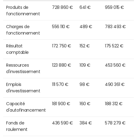
Produits de
728 860 €
641 €
959 015 €
fonctionnement
Charges de
556 110 €
489 €
783 493 €
fonctionnement
Résultat
172 750 €
152 €
175 522 €
comptable
Ressources
123 880 €
109 €
453 560 €
d'investissement
Emplois
111 570 €
98 €
490 361 €
d'investissement
Capacité
181 900 €
160 €
188 312 €
d'autofinancement
Fonds de
436 590 €
384 €
578 279 €
roulement