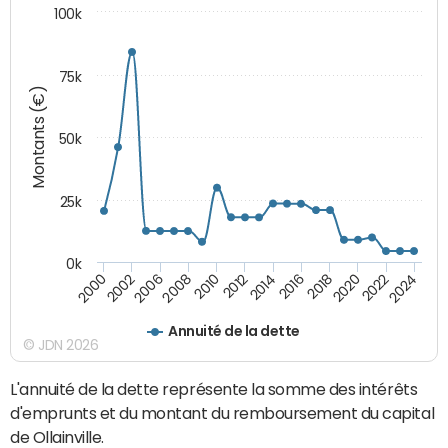
100k
75k
Montants (€)
50k
25k
0k
2024
2002
2010
2016
2022
2000
2008
2014
2020
2006
2012
2018
Annuité de la dette
© JDN 2026
L'annuité de la dette représente la somme des intérêts
d'emprunts et du montant du remboursement du capital
de Ollainville.