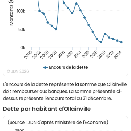
Montants (€)
100k
50k
0k
2008
2022
2002
2018
2014
2010
2024
2006
2020
2000
2016
2012
Encours de la dette
© JDN 2026
L'encours de la dette représente la somme que Ollainville
doit rembourser aux banques. La somme présentée ci-
dessus représente l'encours total au 31 décembre.
Dette par habitant d'Ollainville
(Source : JDN d'après ministère de l'Economie)
2500