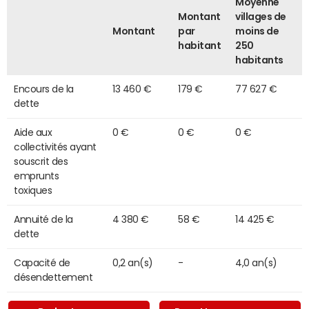
Moyenne
Montant
villages de
Montant
par
moins de
habitant
250
habitants
Encours de la
13 460 €
179 €
77 627 €
dette
Aide aux
0 €
0 €
0 €
collectivités ayant
souscrit des
emprunts
toxiques
Annuité de la
4 380 €
58 €
14 425 €
dette
Capacité de
0,2 an(s)
-
4,0 an(s)
désendettement