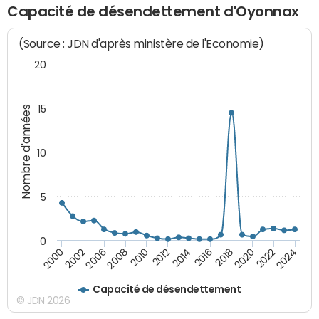
Capacité de désendettement d'Oyonnax
(Source : JDN d'après ministère de l'Economie)
20
15
Nombre d'années
10
5
0
2000
2022
2016
2010
2002
2024
2018
2012
2006
2020
2014
2008
Capacité de désendettement
© JDN 2026