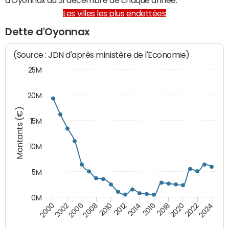
Les villes les plus endettées
Dette d'Oyonnax
(Source : JDN d'après ministère de l'Economie)
25M
20M
Montants (€)
15M
10M
5M
0M
2024
2002
2010
2016
2022
2000
2008
2014
2020
2006
2012
2018