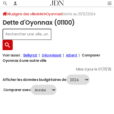
Budgets des villes
Ain
Oyonnax
Dette au 31/12/2024
Dette d'Oyonnax (01100)
Voir aussi :
Bellignat
Géovreisset
Arbent
Comparer
Oyonnax à une autre ville
Mise à jour le 07/11/25
Afficher les données budgétaires de
Comparer avec