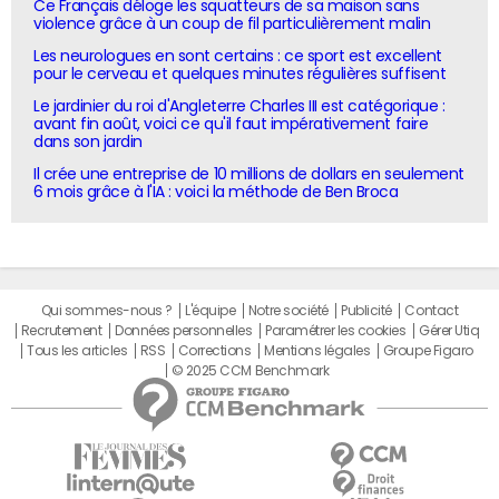
Ce Français déloge les squatteurs de sa maison sans
violence grâce à un coup de fil particulièrement malin
Les neurologues en sont certains : ce sport est excellent
pour le cerveau et quelques minutes régulières suffisent
Le jardinier du roi d'Angleterre Charles III est catégorique :
avant fin août, voici ce qu'il faut impérativement faire
dans son jardin
Il crée une entreprise de 10 millions de dollars en seulement
6 mois grâce à l'IA : voici la méthode de Ben Broca
Qui sommes-nous ?
L'équipe
Notre société
Publicité
Contact
Recrutement
Données personnelles
Paramétrer les cookies
Gérer Utiq
Tous les articles
RSS
Corrections
Mentions légales
Groupe Figaro
© 2025 CCM Benchmark