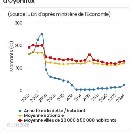
d'Oyonnax
(Source : JDN d'après ministère de l'Economie)
300
Montants (€)
200
100
0
2014
2008
2000
2024
2018
2012
2006
2022
2016
2010
2002
2020
Annuité de la dette / habitant
Moyenne nationale
Moyenne villes de 20 000 à 50 000 habitants
© JDN 2026