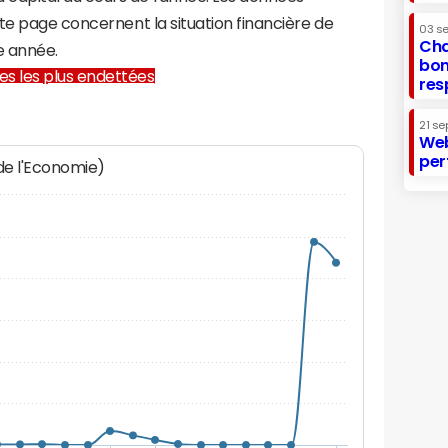
te page concernent la situation financière de
03 s
Cha
 année.
bon
lles les plus endettées
res
21 se
Web
per
 de l'Economie)