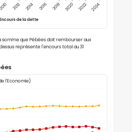
2016
2014
2012
2010
2024
2022
2020
2018
Encours de la dette
 la somme que Pébées doit rembourser aux
ssus représente l'encours total au 31
bées
 de l'Economie)