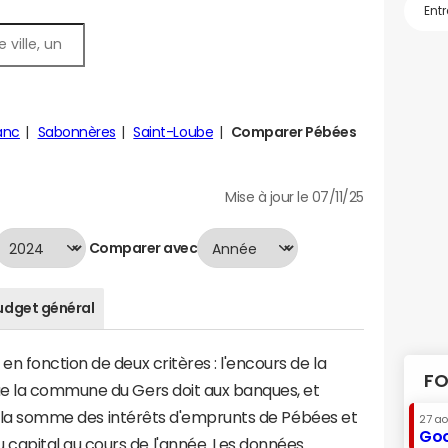
anc
Sabonnères
Saint-Loube
Comparer Pébées
Mise à jour le 07/11/25
Comparer avec
udget général
n fonction de deux critères : l'encours de la
FO
ue la commune du Gers doit aux banques, et
t à la somme des intérêts d'emprunts de Pébées et
27 a
Goo
apital au cours de l'année. Les données