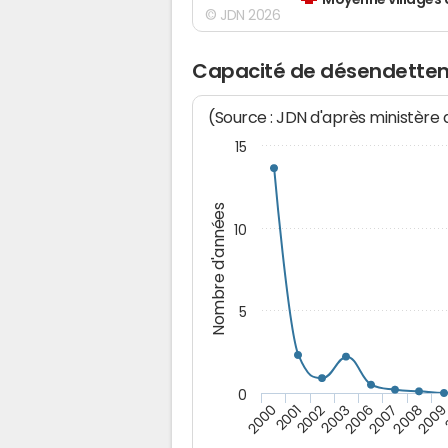
Moyenne villages 
© JDN 2026
Capacité de désendette
(Source : JDN d'après ministère
15
Nombre d'années
10
5
0
200
2007
2003
2001
2008
2006
2002
2000