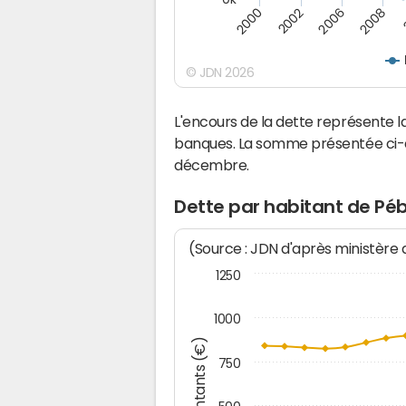
2008
2006
2002
2000
© JDN 2026
L'encours de la dette représente
banques. La somme présentée ci-de
décembre.
Dette par habitant de Pé
(Source : JDN d'après ministère
1250
1000
Montants (€)
750