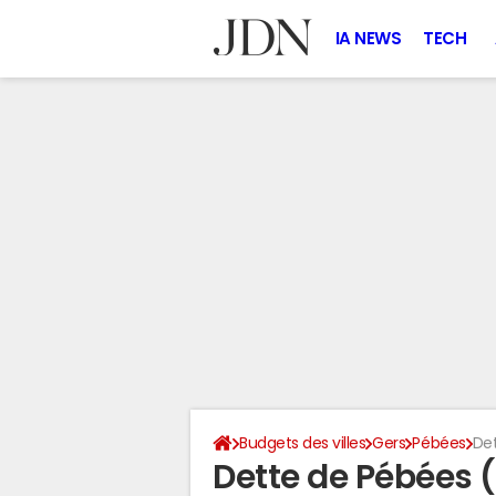
IA NEWS
TECH
Budgets des villes
Gers
Pébées
Det
Dette de Pébées 