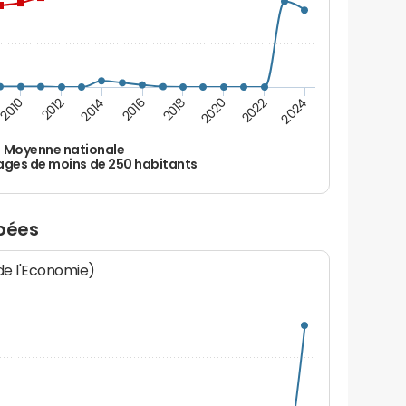
2010
2012
2014
2016
2018
2020
2022
2024
Moyenne nationale
ages de moins de 250 habitants
ébées
 de l'Economie)