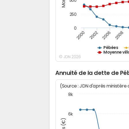
500
250
0
2000
2002
2006
2008
Pébées
Moyenne vill
© JDN 2026
Annuité de la dette de P
(Source : JDN d'après ministère
8k
6k