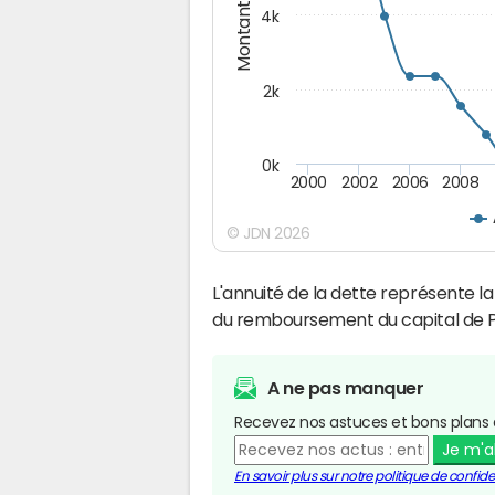
Montants (€)
4k
2k
0k
2000
2002
2006
2008
© JDN 2026
L'annuité de la dette représente 
du remboursement du capital de 
A ne pas manquer
Recevez nos astuces et bons plans 
Je m'
En savoir plus sur notre politique de confiden