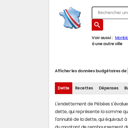
Voir aussi :
Monbl
à une autre ville
Afficher les données budgétaires de
Dette
Recettes
Dépenses
B
L'endettement de Pébées s'évalue e
dette, qui représente la somme q
l'annuité de la dette, qui équivau
du montant de remboursement du c