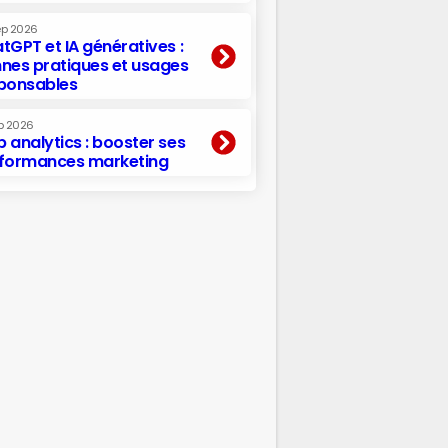
ep 2026
tGPT et IA génératives :
nes pratiques et usages
ponsables
p 2026
 analytics : booster ses
formances marketing