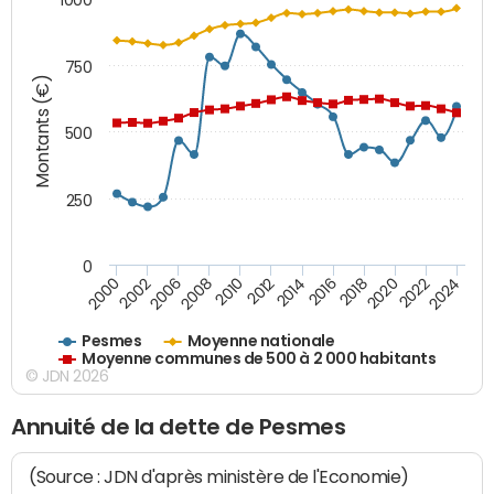
750
Montants (€)
500
250
0
2018
2002
2022
2008
2012
2016
2000
2020
2006
2024
2010
2014
Pesmes
Moyenne nationale
Moyenne communes de 500 à 2 000 habitants
© JDN 2026
Annuité de la dette de Pesmes
(Source : JDN d'après ministère de l'Economie)