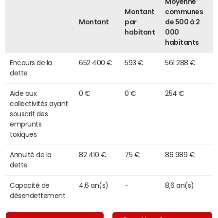
Moyenne
Montant
communes
Montant
par
de 500 à 2
habitant
000
habitants
Encours de la
652 400 €
593 €
561 288 €
dette
Aide aux
0 €
0 €
254 €
collectivités ayant
souscrit des
emprunts
toxiques
Annuité de la
82 410 €
75 €
86 989 €
dette
Capacité de
4,6 an(s)
-
8,6 an(s)
désendettement