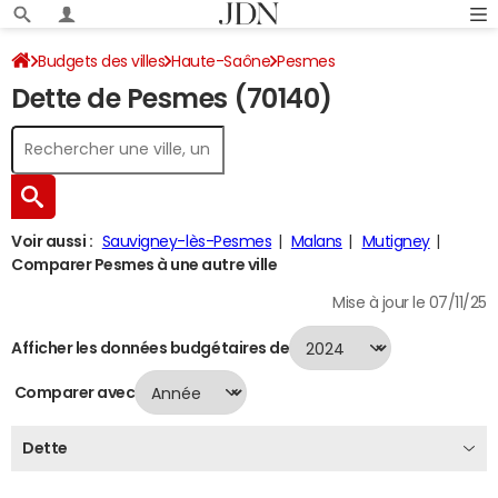
Budgets des villes
Haute-Saône
Pesmes
Dette de Pesmes (70140)
Dette au 31/12/2024
Voir aussi :
Sauvigney-lès-Pesmes
Malans
Mutigney
Comparer Pesmes à une autre ville
Mise à jour le 07/11/25
Afficher les données budgétaires de
Comparer avec
Dette