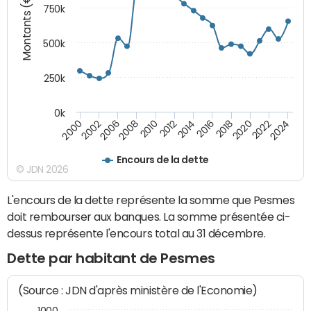
Montants (€)
750k
500k
250k
0k
2016
2014
2012
2010
2008
2006
2002
2000
2024
2022
2020
2018
Encours de la dette
© JDN 2026
L'encours de la dette représente la somme que Pesmes
doit rembourser aux banques. La somme présentée ci-
dessus représente l'encours total au 31 décembre.
Dette par habitant de Pesmes
(Source : JDN d'après ministère de l'Economie)
1000