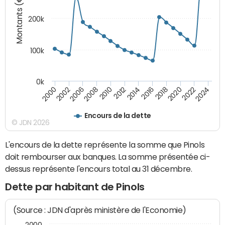
Montants (€)
200k
100k
0k
2000
2022
2016
2010
2002
2024
2018
2012
2006
2020
2014
2008
Encours de la dette
© JDN 2026
L'encours de la dette représente la somme que Pinols
doit rembourser aux banques. La somme présentée ci-
dessus représente l'encours total au 31 décembre.
Dette par habitant de Pinols
(Source : JDN d'après ministère de l'Economie)
2000