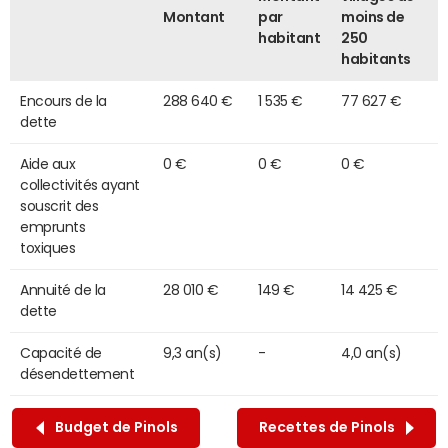
Montant
par
moins de
habitant
250
habitants
Encours de la
288 640 €
1 535 €
77 627 €
dette
Aide aux
0 €
0 €
0 €
collectivités ayant
souscrit des
emprunts
toxiques
Annuité de la
28 010 €
149 €
14 425 €
dette
Capacité de
9,3 an(s)
-
4,0 an(s)
désendettement
Budget de Pinols
Recettes de Pinols