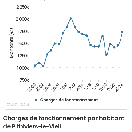
2 250k
2 000k
Montants (€)
1 750k
1 500k
1 250k
1 000k
750k
2014
2008
2000
2024
2018
2012
2006
2022
2016
2010
2002
2020
Charges de fonctionnement
© JDN 2026
Charges de fonctionnement par habitant
de Pithiviers-le-Vieil