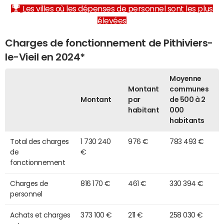
Les villes où les dépenses de personnel sont les plus
élevées
Charges de fonctionnement de Pithiviers-
le-Vieil en 2024*
Moyenne
Montant
communes
Montant
par
de 500 à 2
habitant
000
habitants
Total des charges
1 730 240
976 €
783 493 €
de
€
fonctionnement
Charges de
816 170 €
461 €
330 394 €
personnel
Achats et charges
373 100 €
211 €
258 030 €