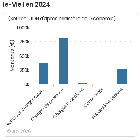
le-Vieil en 2024
(Source : JDN d'après ministère de l'Economie)
1 000k
Montants (€)
750k
500k
250k
0k
Charges financières
Achats et charges exter…
Contingents
Charges de personnel
Subventions versées
© JDN 2026