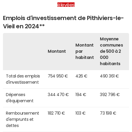
élevées
Emplois d'investissement de Pithiviers-le-
Vieil en 2024**
Moyenne
Montant
communes
Montant
par
de 500 à 2
habitant
000
habitants
Total des emplois
754 950 €
426 €
490 361 €
d'investissement
Dépenses
344 470 €
194 €
392 796 €
d'équipement
Remboursement
182 710 €
103 €
73 198 €
d'emprunts et
dettes