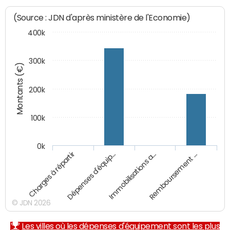
(Source : JDN d'après ministère de l'Economie)
400k
300k
Montants (€)
200k
100k
0k
Charges à répartir
Dépenses d'équip…
Immobilisations a…
Remboursement …
© JDN 2026
Les villes où les dépenses d'équipement sont les plus