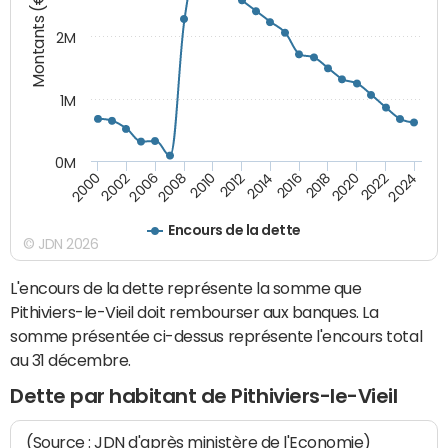
Montants (€)
2M
1M
0M
2010
2012
2014
2016
2018
2020
2022
2024
2000
2002
2006
2008
Encours de la dette
© JDN 2026
L'encours de la dette représente la somme que
Pithiviers-le-Vieil doit rembourser aux banques. La
somme présentée ci-dessus représente l'encours total
au 31 décembre.
Dette par habitant de Pithiviers-le-Vieil
(Source : JDN d'après ministère de l'Economie)