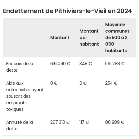
Endettement de Pithiviers-le-Vieil en 2024
Moyenne
Montant
communes
Montant
par
de 500 à 2
habitant
000
habitants
Encours de la
616 090 €
348 €
561 288 €
dette
Aide aux
0 €
0 €
254 €
collectivités ayant
souscrit des
emprunts
toxiques
Annuité de la
207 310 €
117 €
86 989 €
dette