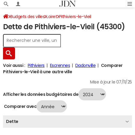
Budgets des villes
Loiret
Pithiviers-le-Vieil
Dette de Pithiviers-le-Vieil (45300)
Dette au 31/12/2024
Voir aussi :
Pithiviers
Escrennes
Dadonville
Comparer
Pithiviers-le-Vieil à une autre ville
Mise à jour le 07/11/25
Afficher les données budgétaires de
Comparer avec
Dette