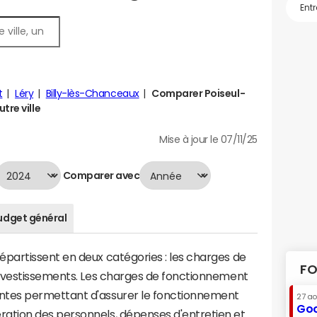
t
Léry
Billy-lès-Chanceaux
Comparer Poiseul-
tre ville
Mise à jour le 07/11/25
Comparer avec
udget général
artissent en deux catégories : les charges de
FO
investissements. Les charges de fonctionnement
tes permettant d'assurer le fonctionnement
27 a
Goo
tion des personnels, dépenses d'entretien et