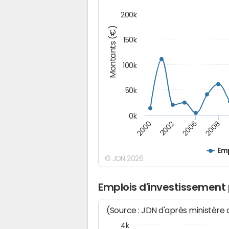
200k
Montants (€)
150k
100k
50k
0k
2008
2006
2002
2000
Emp
© JDN 2026
Emplois d'investissement
(Source : JDN d'après ministère
4k