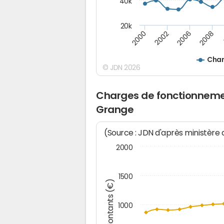
40k
20k
2008
2000
2002
2006
Char
© JDN 2026
Charges de fonctionnemen
Grange
(Source : JDN d'après ministère
2000
1500
Montants (€)
1000