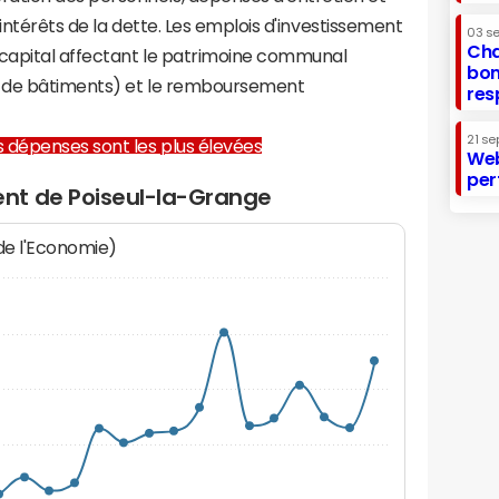
 intérêts de la dette. Les emplois d'investissement
03 s
Cha
capital affectant le patrimoine communal
bon
on de bâtiments) et le remboursement
res
21 se
les dépenses sont les plus élevées
Web
per
nt de Poiseul-la-Grange
 de l'Economie)