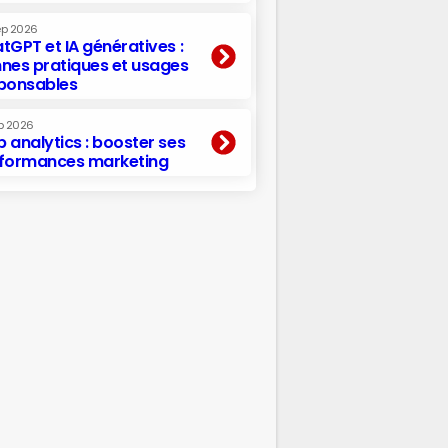
ep 2026
tGPT et IA génératives :
nes pratiques et usages
ponsables
p 2026
 analytics : booster ses
formances marketing