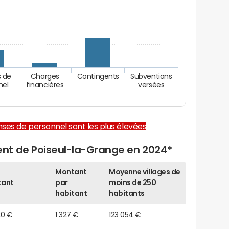
 de
Charges
Contingents
Subventions
nel
financières
versées
enses de personnel sont les plus élevées
nt de Poiseul-la-Grange en 2024*
Montant
Moyenne villages de
tant
par
moins de 250
habitant
habitants
20 €
1 327 €
123 054 €