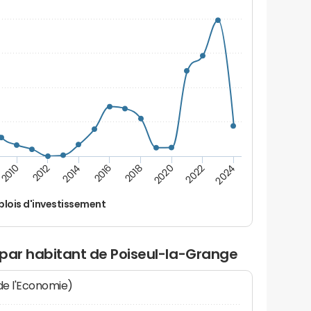
2024
2022
2020
2018
2016
2014
2012
2010
lois d'investissement
 par habitant de Poiseul-la-Grange
 de l'Economie)