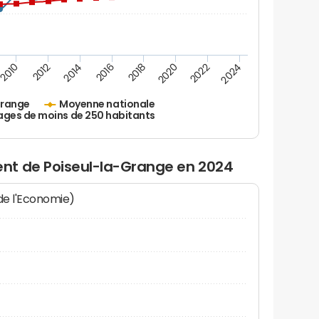
2010
2012
2014
2016
2018
2020
2022
2024
Grange
Moyenne nationale
ages de moins de 250 habitants
nt de Poiseul-la-Grange en 2024
 de l'Economie)