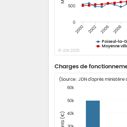
500
0
2000
2002
2006
2008
Poiseul-la-
Moyenne vill
© JDN 2026
Charges de fonctionneme
(Source : JDN d'après ministère
60k
50k
Montants (€)
40k
30k