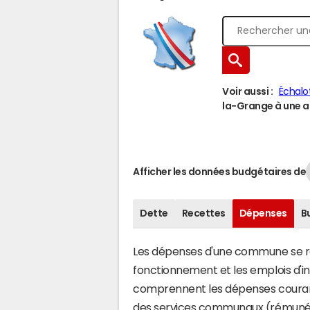
Voir aussi :
Échalo
la-Grange à une au
Afficher les données budgétaires de
Dette
Recettes
Dépenses
B
Les dépenses d'une commune se rép
fonctionnement et les emplois d'
comprennent les dépenses couran
des services communaux (rémunéra