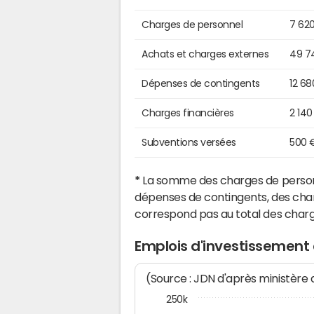
Charges de personnel
7 62
Achats et charges externes
49 7
Dépenses de contingents
12 68
Charges financières
2 140
Subventions versées
500 
*
La somme des charges de personn
dépenses de contingents, des char
correspond pas au total des char
Emplois d'investissement
(Source : JDN d'après ministère
250k