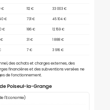
0 €
112 €
33 003 €
40 €
731 €
45 104 €
0 €
186 €
12 159 €
 €
31 €
1 888 €
€
7 €
3 916 €
el, des achats et charges externes, des
ges financières et des subventions versées ne
ges de fonctionnement.
 de Poiseul-la-Grange
 de l'Economie)