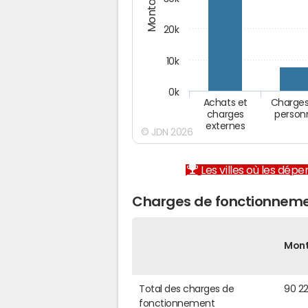
20k
10k
0k
Achats et
Charges
charges
person
externes
© JDN 2026
Les villes où les dép
Charges de fonctionneme
Mon
Total des charges de
90 2
fonctionnement