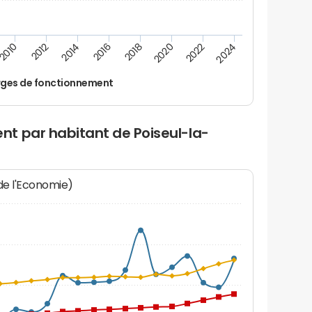
2016
2018
2010
2020
2012
2022
2014
2024
ges de fonctionnement
t par habitant de Poiseul-la-
 de l'Economie)