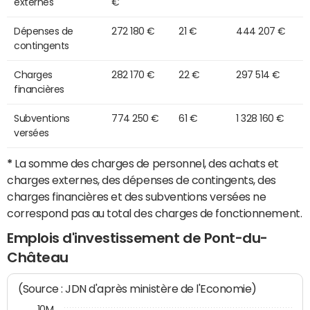
externes
€
Dépenses de
272 180 €
21 €
444 207 €
contingents
Charges
282 170 €
22 €
297 514 €
financières
Subventions
774 250 €
61 €
1 328 160 €
versées
*
La somme des charges de personnel, des achats et
charges externes, des dépenses de contingents, des
charges financières et des subventions versées ne
correspond pas au total des charges de fonctionnement.
Emplois d'investissement de Pont-du-
Château
(Source : JDN d'après ministère de l'Economie)
10M