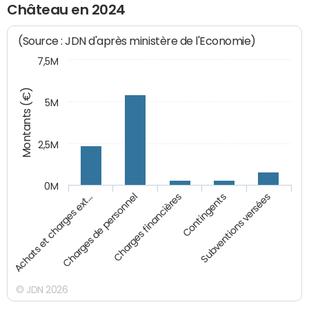
Château en 2024
(Source : JDN d'après ministère de l'Economie)
7,5M
Montants (€)
5M
2,5M
0M
Charges financières
Subventions versées
Charges de personnel
Contingents
Achats et charges ext…
© JDN 2026