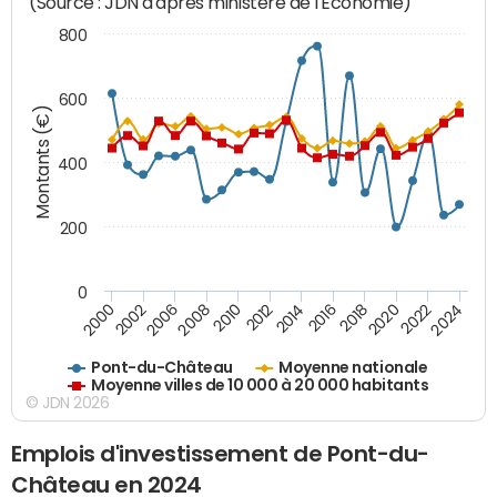
(Source : JDN d'après ministère de l'Economie)
800
600
Montants (€)
400
200
0
2020
2010
2016
2006
2022
2012
2000
2018
2008
2024
2014
2002
Pont-du-Château
Moyenne nationale
Moyenne villes de 10 000 à 20 000 habitants
© JDN 2026
Emplois d'investissement de Pont-du-
Château en 2024