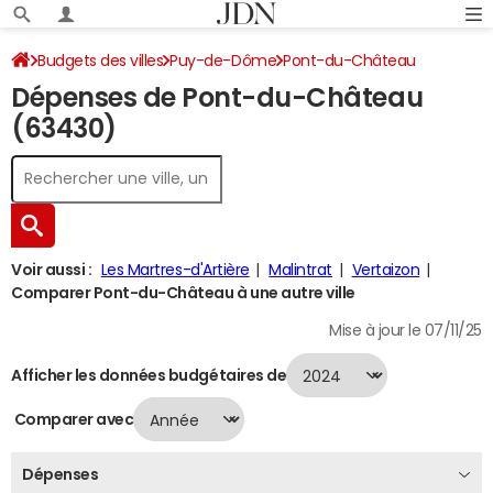
Budgets des villes
Puy-de-Dôme
Pont-du-Château
Dépenses de Pont-du-Château
Dépenses 2024
(63430)
Voir aussi :
Les Martres-d'Artière
Malintrat
Vertaizon
Comparer Pont-du-Château à une autre ville
Mise à jour le 07/11/25
Afficher les données budgétaires de
Comparer avec
Dépenses