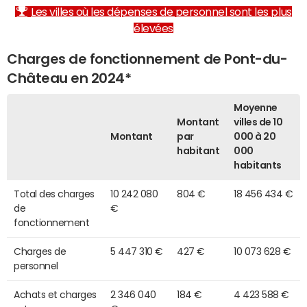
Les villes où les dépenses de personnel sont les plus
élevées
Charges de fonctionnement de Pont-du-
Château en 2024*
Moyenne
Montant
villes de 10
Montant
par
000 à 20
habitant
000
habitants
Total des charges
10 242 080
804 €
18 456 434 €
de
€
fonctionnement
Charges de
5 447 310 €
427 €
10 073 628 €
personnel
Achats et charges
2 346 040
184 €
4 423 588 €