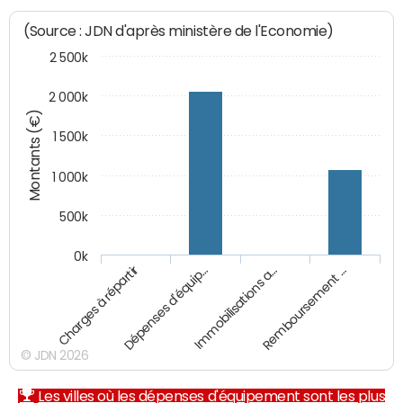
(Source : JDN d'après ministère de l'Economie)
2 500k
2 000k
Montants (€)
1 500k
1 000k
500k
0k
Charges à répartir
Dépenses d'équip…
Immobilisations a…
Remboursement …
© JDN 2026
Les villes où les dépenses d'équipement sont les plus