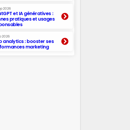
ep 2026
tGPT et IA génératives :
nes pratiques et usages
ponsables
p 2026
 analytics : booster ses
formances marketing