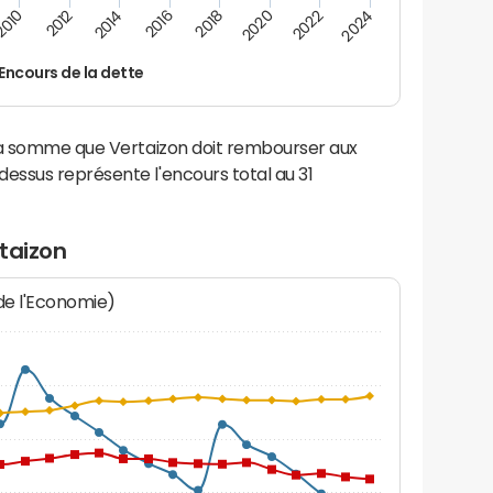
2016
2010
2020
2014
2024
2018
2012
2022
Encours de la dette
la somme que Vertaizon doit rembourser aux
ssus représente l'encours total au 31
taizon
 de l'Economie)