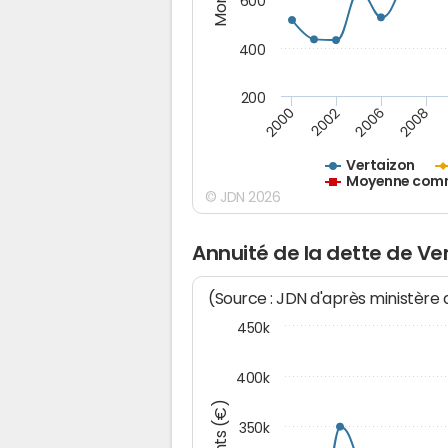
600
400
200
2000
2002
2006
2008
Vertaizon
Moyenne commu
© JDN 2026
Annuité de la dette de Ve
(Source : JDN d'après ministère
450k
400k
350k