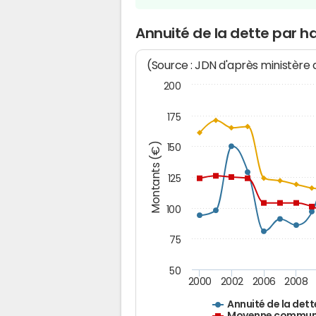
Annuité de la dette par h
(Source : JDN d'après ministère
200
175
Montants (€)
150
125
100
75
50
2000
2002
2006
2008
Annuité de la dett