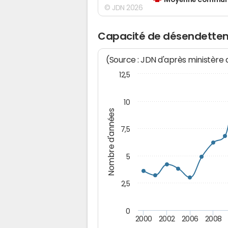
Moyenne communes
© JDN 2026
Capacité de désendettem
(Source : JDN d'après ministère
12,5
10
Nombre d'années
7,5
5
2,5
0
2000
2002
2006
2008