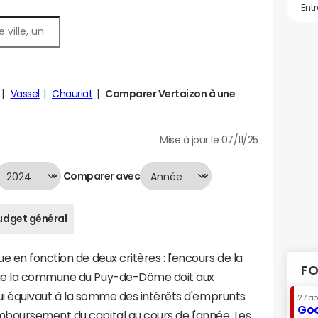
Vassel
Chauriat
Comparer Vertaizon à une
Mise à jour le 07/11/25
Comparer avec
udget général
 en fonction de deux critères : l'encours de la
FO
que la commune du Puy-de-Dôme doit aux
 qui équivaut à la somme des intérêts d'emprunts
27 a
Goo
boursement du capital au cours de l'année. Les