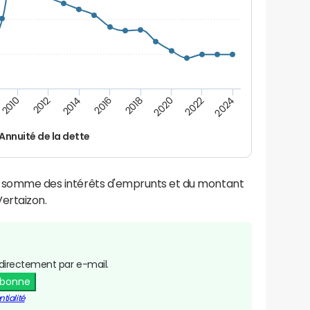
2014
2024
2012
2022
2010
2020
2018
2016
Annuité de la dette
la somme des intérêts d'emprunts et du montant
ertaizon.
directement par e-mail.
abonne
tialité