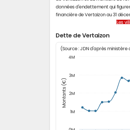
données d'endettement qui figuren
financière de Vertaizon au 31 dé
Les vi
Dette de Vertaizon
(Source : JDN d'après ministère
4M
3M
Montants (€)
2M
1M
0M