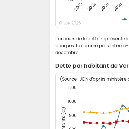
2006
2002
2008
2000
© JDN 2026
L'encours de la dette représente 
banques. La somme présentée ci-de
décembre.
Dette par habitant de Ver
(Source : JDN d'après ministère
1200
1000
Montants (€)
800