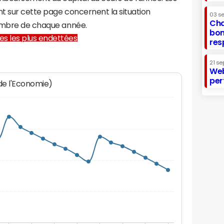
t sur cette page concernent la situation
03 s
Cha
cembre de chaque année.
bon
lles les plus endettées
res
21 se
Web
per
 de l'Economie)