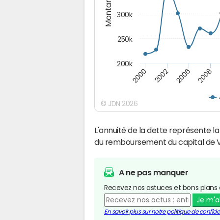
Montants (€)
300k
250k
200k
2000
2008
2006
2002
© JDN 2026
L'annuité de la dette représente 
du remboursement du capital de V
A ne pas manquer
Recevez nos astuces et bons plans 
Je m'
En savoir plus sur notre politique de confiden