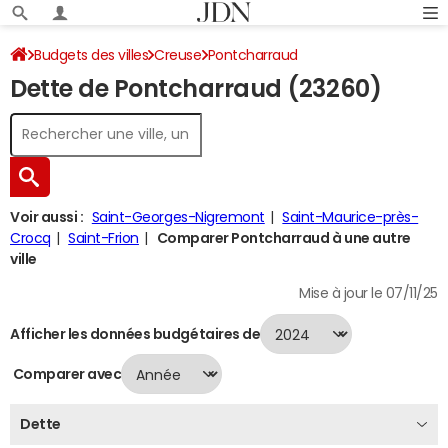
Budgets des villes
Creuse
Pontcharraud
Dette de Pontcharraud (23260)
Dette au 31/12/2024
Voir aussi :
Saint-Georges-Nigremont
Saint-Maurice-près-
Crocq
Saint-Frion
Comparer Pontcharraud à une autre
ville
Mise à jour le 07/11/25
Afficher les données budgétaires de
Comparer avec
Dette