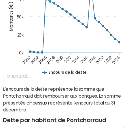
Montants (€)
50k
25k
0k
2024
2002
2010
2016
2022
2000
2008
2014
2020
2006
2012
2018
Encours de la dette
© JDN 2026
L'encours de la dette représente la somme que
Pontcharraud doit rembourser aux banques. La somme
présentée ci-dessus représente l'encours total au 31
décembre.
Dette par habitant de Pontcharraud