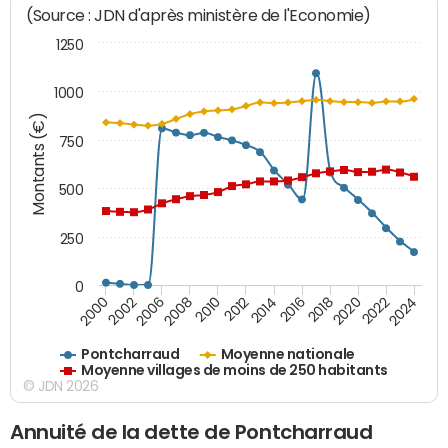
(Source : JDN d'après ministère de l'Economie)
1250
1000
Montants (€)
750
500
250
0
2018
2002
2022
2008
2012
2016
2000
2020
2006
2024
2010
2014
Pontcharraud
Moyenne nationale
Moyenne villages de moins de 250 habitants
© JDN 2026
Annuité de la dette de Pontcharraud