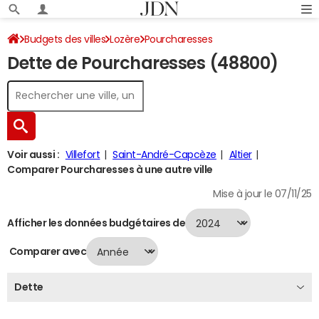
Budgets des villes
Lozère
Pourcharesses
Dette de Pourcharesses (48800)
Dette au 31/12/2024
Voir aussi :
Villefort
Saint-André-Capcèze
Altier
Comparer Pourcharesses à une autre ville
Mise à jour le 07/11/25
Afficher les données budgétaires de
Comparer avec
Dette