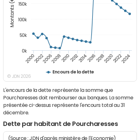
Montants (€)
150k
100k
50k
0k
2008
2022
2002
2018
2014
2010
2024
2006
2020
2000
2016
2012
Encours de la dette
© JDN 2026
L'encours de la dette représente la somme que
Pourcharesses doit rembourser aux banques. La somme
présentée ci-dessus représente l'encours total au 31
décembre.
Dette par habitant de Pourcharesses
(Source : JDN d'après ministère de l'Economie)