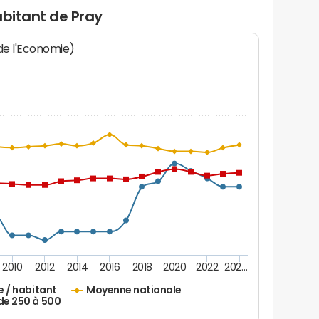
abitant de Pray
 de l'Economie)
2010
2012
2014
2016
2018
2020
2022
202…
e / habitant
Moyenne nationale
de 250 à 500