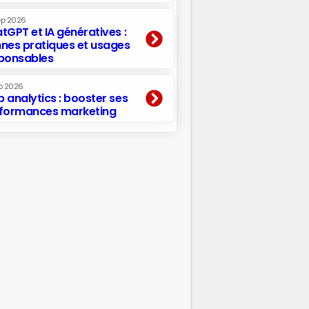
ep 2026
tGPT et IA génératives :
nes pratiques et usages
ponsables
p 2026
 analytics : booster ses
formances marketing