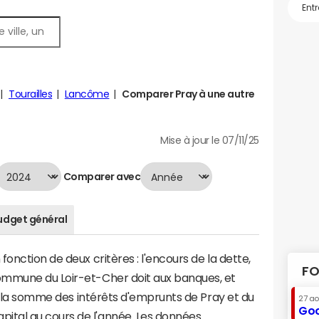
Tourailles
Lancôme
Comparer Pray à une autre
Mise à jour le 07/11/25
Comparer avec
udget général
onction de deux critères : l'encours de la dette,
FO
ommune du Loir-et-Cher doit aux banques, et
 à la somme des intérêts d'emprunts de Pray et du
27 a
Goo
tal au cours de l'année. Les données