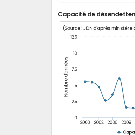
Capacité de désendette
(Source : JDN d'après ministère
12,5
10
Nombre d'années
7,5
5
2,5
0
2000
2002
2006
2008
Capa