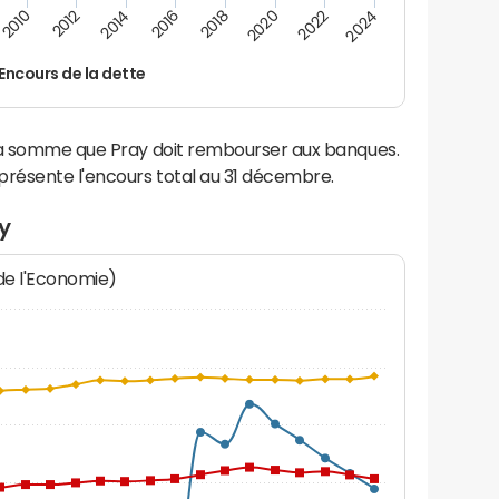
2024
2022
2020
2018
2016
2014
2012
2010
Encours de la dette
 la somme que Pray doit rembourser aux banques.
résente l'encours total au 31 décembre.
y
 de l'Economie)