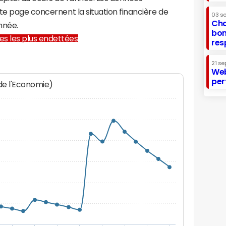
te page concernent la situation financière de
03 s
Cha
nnée.
bon
lles les plus endettées
res
21 se
Web
per
 de l'Economie)