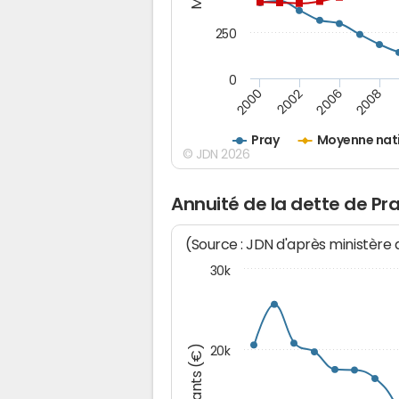
250
0
2000
2002
2006
2008
Pray
Moyenne nat
© JDN 2026
Annuité de la dette de Pr
(Source : JDN d'après ministère
30k
Montants (€)
20k