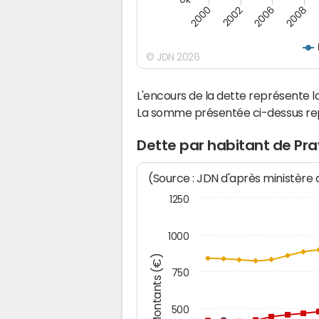
2008
2006
2002
2000
© JDN 2026
L'encours de la dette représente
La somme présentée ci-dessus rep
Dette par habitant de Pra
(Source : JDN d'après ministère
1250
1000
Montants (€)
750
500