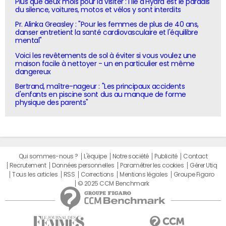
Plus que deux mois pour la visiter : l'île d'Hydra est le paradis
du silence, voitures, motos et vélos y sont interdits
Pr. Alinka Greasley : "Pour les femmes de plus de 40 ans,
danser entretient la santé cardiovasculaire et l'équilibre
mental"
Voici les revêtements de sol à éviter si vous voulez une
maison facile à nettoyer - un en particulier est même
dangereux
Bertrand, maître-nageur : "Les principaux accidents
d'enfants en piscine sont dus au manque de forme
physique des parents"
Qui sommes-nous ?
L'équipe
Notre société
Publicité
Contact
Recrutement
Données personnelles
Paramétrer les cookies
Gérer Utiq
Tous les articles
RSS
Corrections
Mentions légales
Groupe Figaro
© 2025 CCM Benchmark