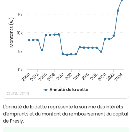
15k
Montants (€)
10k
5k
0k
2020
2024
2000
2006
2010
2014
2018
2022
2002
2008
2012
2016
Annuité de la dette
© JDN 2026
L'annuité de la dette représente la somme des intérêts
d'emprunts et du montant du remboursement du capital
de Presly.