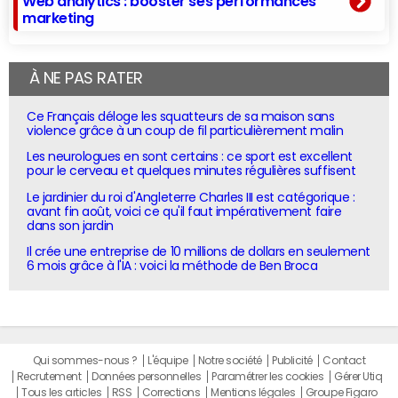
Web analytics : booster ses performances
marketing
À NE PAS RATER
Ce Français déloge les squatteurs de sa maison sans
violence grâce à un coup de fil particulièrement malin
Les neurologues en sont certains : ce sport est excellent
pour le cerveau et quelques minutes régulières suffisent
Le jardinier du roi d'Angleterre Charles III est catégorique :
avant fin août, voici ce qu'il faut impérativement faire
dans son jardin
Il crée une entreprise de 10 millions de dollars en seulement
6 mois grâce à l'IA : voici la méthode de Ben Broca
Qui sommes-nous ?
L'équipe
Notre société
Publicité
Contact
Recrutement
Données personnelles
Paramétrer les cookies
Gérer Utiq
Tous les articles
RSS
Corrections
Mentions légales
Groupe Figaro