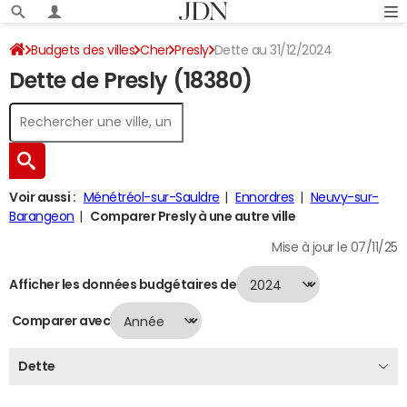
Budgets des villes
Cher
Presly
Dette au 31/12/2024
Dette de Presly (18380)
Voir aussi :
Ménétréol-sur-Sauldre
Ennordres
Neuvy-sur-
Barangeon
Comparer Presly à une autre ville
Mise à jour le 07/11/25
Afficher les données budgétaires de
Comparer avec
Dette