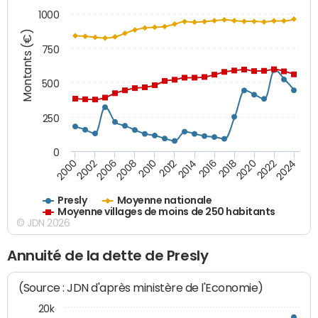
1000
Montants (€)
750
500
250
0
2018
2002
2022
2008
2012
2016
2000
2020
2006
2024
2010
2014
Presly
Moyenne nationale
Moyenne villages de moins de 250 habitants
© JDN 2026
Annuité de la dette de Presly
(Source : JDN d'après ministère de l'Economie)
20k