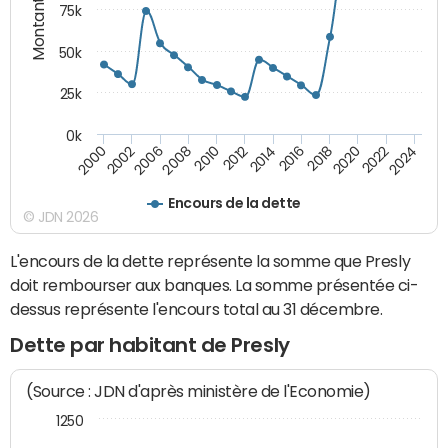
Montants (€)
75k
50k
25k
0k
2024
2002
2010
2016
2022
2000
2008
2014
2020
2006
2012
2018
Encours de la dette
© JDN 2026
L'encours de la dette représente la somme que Presly
doit rembourser aux banques. La somme présentée ci-
dessus représente l'encours total au 31 décembre.
Dette par habitant de Presly
(Source : JDN d'après ministère de l'Economie)
1250