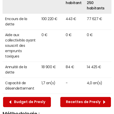
habitant
250
habitants
Encours de la
100 220 €
443 €
77 627 €
dette
Aide aux
0 €
0 €
0 €
collectivités ayant
souscrit des
emprunts
toxiques
Annuité de la
18 900 €
84 €
14 425 €
dette
Capacité de
1,7 an(s)
-
4,0 an(s)
désendettement
Budget de Presly
Recettes de Presly
Méthodologie :