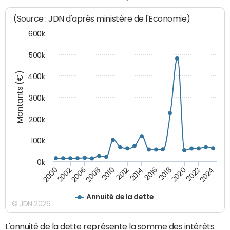
(Source : JDN d'après ministère de l'Economie)
600k
500k
Montants (€)
400k
300k
200k
100k
0k
2000
2022
2016
2010
2002
2024
2018
2012
2006
2020
2014
2008
Annuité de la dette
© JDN 2026
L'annuité de la dette représente la somme des intérêts