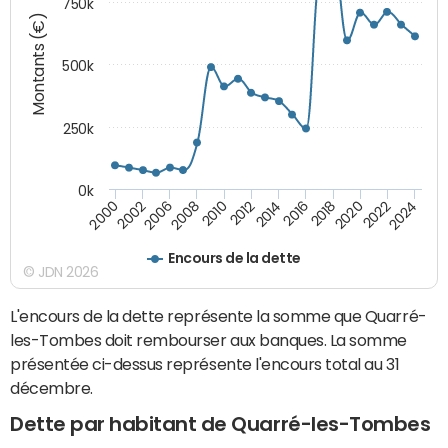
750k
Montants (€)
500k
250k
0k
2016
2014
2012
2010
2008
2006
2002
2000
2024
2022
2020
2018
Encours de la dette
© JDN 2026
L'encours de la dette représente la somme que Quarré-
les-Tombes doit rembourser aux banques. La somme
présentée ci-dessus représente l'encours total au 31
décembre.
Dette par habitant de Quarré-les-Tombes