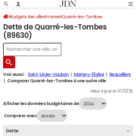
Budgets des villes
Yonne
Quarré-les-Tombes
Dette de Quarré-les-Tombes
Dette au 31/12/2024
(89630)
Voir aussi :
Saint-Léger-Vauban
Marigny-l'Église
Beauvilliers
Comparer Quarré-les-Tombes à une autre ville
Mise à jour le 07/11/25
Afficher les données budgétaires de
Comparer avec
Dette