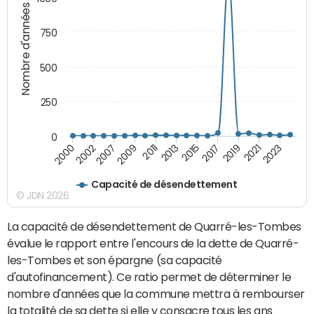
Nombre d'années
750
500
250
0
2023
2021
2019
2017
2015
2013
2011
2009
2007
2002
2000
Capacité de désendettement
© JDN 2026
La capacité de désendettement de Quarré-les-Tombes
évalue le rapport entre l'encours de la dette de Quarré-
les-Tombes et son épargne (sa capacité
d'autofinancement). Ce ratio permet de déterminer le
nombre d'années que la commune mettra à rembourser
la totalité de sa dette si elle y consacre tous les ans