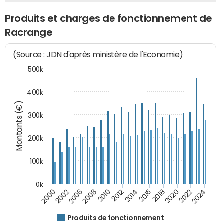
Produits et charges de fonctionnement de
Racrange
(Source : JDN d'après ministère de l'Economie)
500k
400k
Montants (€)
300k
200k
100k
0k
2000
2022
2016
2010
2002
2024
2018
2012
2006
2020
2014
2008
Produits de fonctionnement