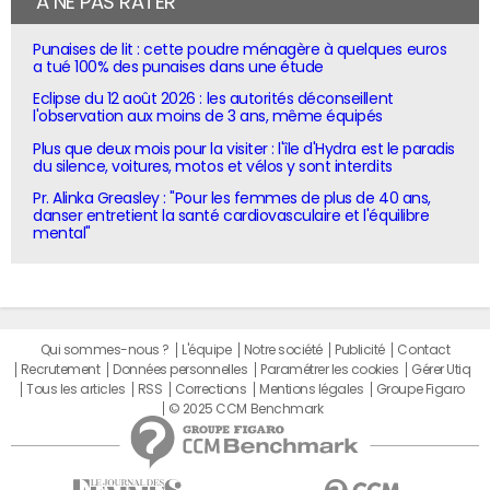
À NE PAS RATER
Punaises de lit : cette poudre ménagère à quelques euros
a tué 100% des punaises dans une étude
Eclipse du 12 août 2026 : les autorités déconseillent
l'observation aux moins de 3 ans, même équipés
Plus que deux mois pour la visiter : l'île d'Hydra est le paradis
du silence, voitures, motos et vélos y sont interdits
Pr. Alinka Greasley : "Pour les femmes de plus de 40 ans,
danser entretient la santé cardiovasculaire et l'équilibre
mental"
Qui sommes-nous ?
L'équipe
Notre société
Publicité
Contact
Recrutement
Données personnelles
Paramétrer les cookies
Gérer Utiq
Tous les articles
RSS
Corrections
Mentions légales
Groupe Figaro
© 2025 CCM Benchmark