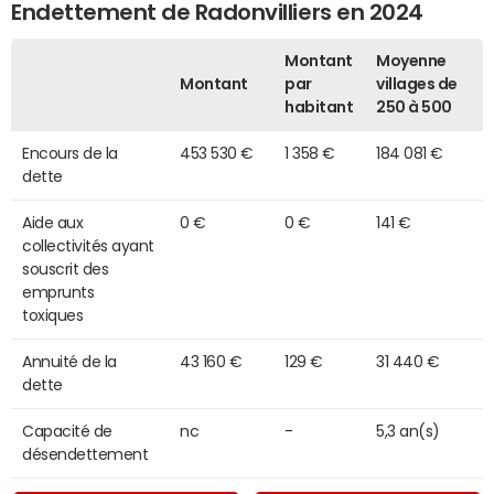
Endettement de Radonvilliers en 2024
Montant
Moyenne
Montant
par
villages de
habitant
250 à 500
Encours de la
453 530 €
1 358 €
184 081 €
dette
Aide aux
0 €
0 €
141 €
collectivités ayant
souscrit des
emprunts
toxiques
Annuité de la
43 160 €
129 €
31 440 €
dette
Capacité de
nc
-
5,3 an(s)
désendettement