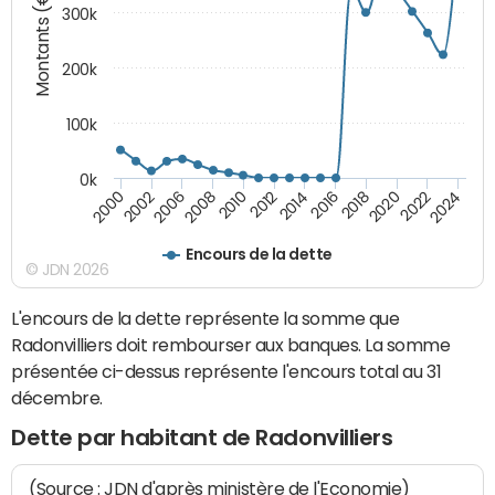
Montants (€)
300k
200k
100k
0k
2000
2022
2016
2010
2002
2024
2018
2012
2006
2020
2014
2008
Encours de la dette
© JDN 2026
L'encours de la dette représente la somme que
Radonvilliers doit rembourser aux banques. La somme
présentée ci-dessus représente l'encours total au 31
décembre.
Dette par habitant de Radonvilliers
(Source : JDN d'après ministère de l'Economie)