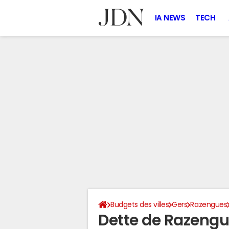
IA NEWS
TECH
Budgets des villes
Gers
Razengues
Dette de Razeng