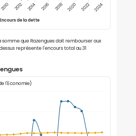
2014
2024
2012
2022
2010
2020
2018
2016
Encours de la dette
 la somme que Razengues doit rembourser aux
ssus représente l'encours total au 31
zengues
 de l'Economie)