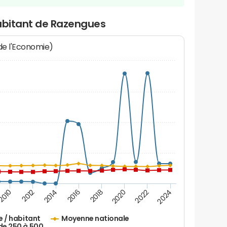
habitant de Razengues
 de l'Economie)
2016
2014
2012
2010
2024
2022
2020
2018
e / habitant
Moyenne nationale