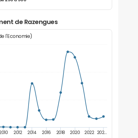
de 250 à 500
ment de Razengues
 de l'Economie)
2010
2012
2014
2016
2018
2020
2022
202…