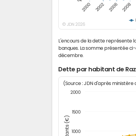
2000
2008
2006
2002
© JDN 2026
L'encours de la dette représente
banques. La somme présentée ci-de
décembre.
Dette par habitant de Ra
(Source : JDN d'après ministère
2000
1500
Montants (€)
1000