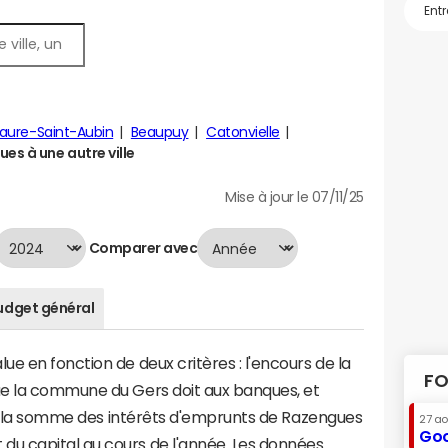
aure-Saint-Aubin
Beaupuy
Catonvielle
s à une autre ville
Mise à jour le 07/11/25
Comparer avec
udget général
e en fonction de deux critères : l'encours de la
FO
ue la commune du Gers doit aux banques, et
t à la somme des intérêts d'emprunts de Razengues
27 a
Goo
u capital au cours de l'année. Les données