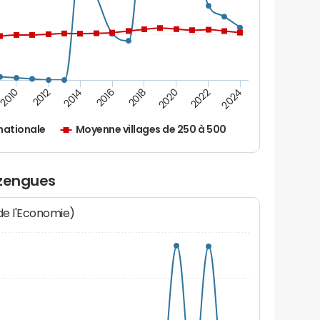
2010
2012
2014
2016
2018
2020
2022
2024
nationale
Moyenne villages de 250 à 500
azengues
 de l'Economie)