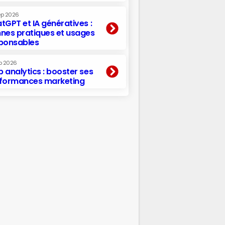
ep 2026
tGPT et IA génératives :
nes pratiques et usages
ponsables
p 2026
 analytics : booster ses
formances marketing