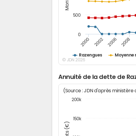
500
0
2000
2002
2006
2008
Razengues
Moyenne 
© JDN 2026
Annuité de la dette de R
(Source : JDN d'après ministère
200k
150k