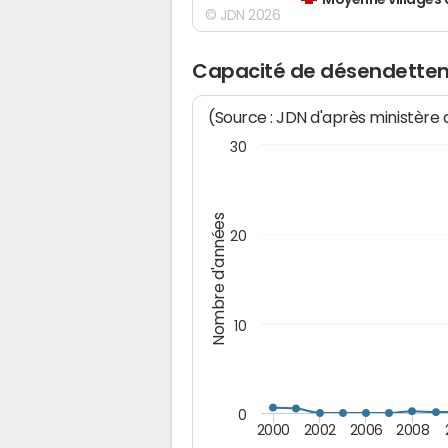
Moyenne villages 
© JDN 2026
Capacité de désendette
(Source : JDN d'après ministère
30
Nombre d'années
20
10
0
2000
2002
2006
2008