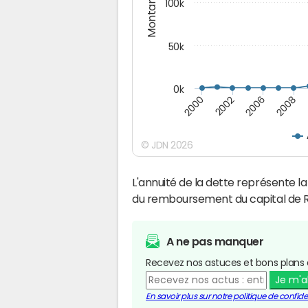
Montants (€)
100k
50k
0k
2008
2006
2002
2000
© JDN 2026
L'annuité de la dette représente 
du remboursement du capital de 
A ne pas manquer
Recevez nos astuces et bons plans 
Je m'
En savoir plus sur notre politique de confiden