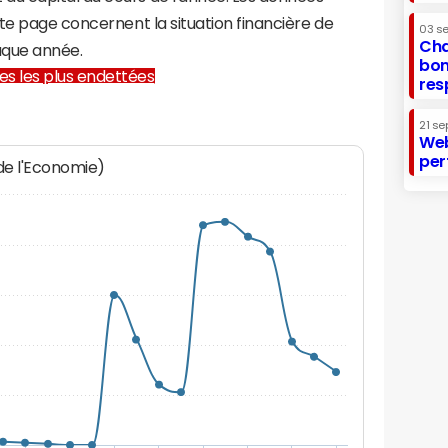
te page concernent la situation financière de
03 s
Cha
que année.
bon
lles les plus endettées
res
21 se
Web
per
 de l'Economie)