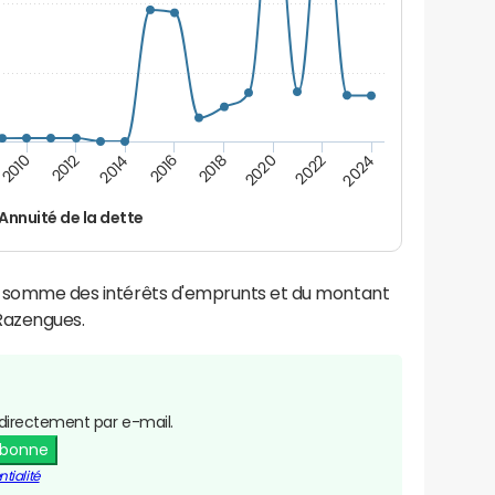
2024
2022
2020
2018
2016
2014
2012
2010
Annuité de la dette
la somme des intérêts d'emprunts et du montant
Razengues.
directement par e-mail.
abonne
tialité