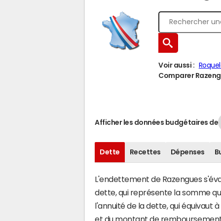
Voir aussi :
Roquel
Comparer Razengue
Afficher les données budgétaires de
Dette
Recettes
Dépenses
B
L'endettement de Razengues s'évalu
dette, qui représente la somme q
l'annuité de la dette, qui équivau
et du montant de remboursement d