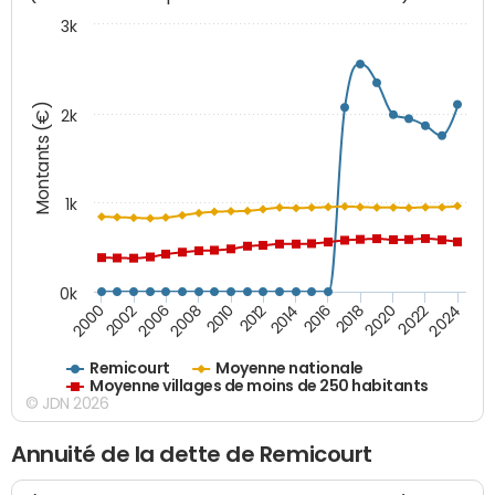
3k
Montants (€)
2k
1k
0k
2006
2000
2024
2020
2016
2012
2008
2002
2022
2018
2014
2010
Remicourt
Moyenne nationale
Moyenne villages de moins de 250 habitants
© JDN 2026
Annuité de la dette de Remicourt