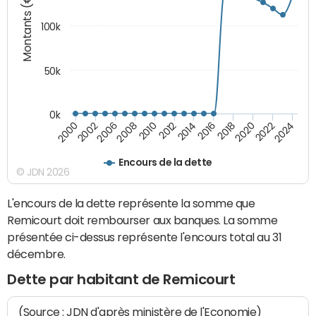
Montants (€)
100k
50k
0k
2008
2022
2002
2018
2014
2010
2024
2006
2020
2000
2016
2012
Encours de la dette
© JDN 2026
L'encours de la dette représente la somme que
Remicourt doit rembourser aux banques. La somme
présentée ci-dessus représente l'encours total au 31
décembre.
Dette par habitant de Remicourt
(Source : JDN d'après ministère de l'Economie)