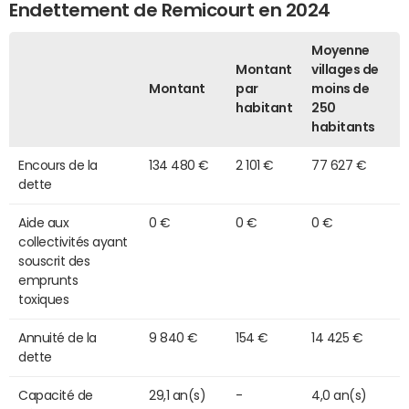
Endettement de Remicourt en 2024
Moyenne
Montant
villages de
Montant
par
moins de
habitant
250
habitants
Encours de la
134 480 €
2 101 €
77 627 €
dette
Aide aux
0 €
0 €
0 €
collectivités ayant
souscrit des
emprunts
toxiques
Annuité de la
9 840 €
154 €
14 425 €
dette
Capacité de
29,1 an(s)
-
4,0 an(s)