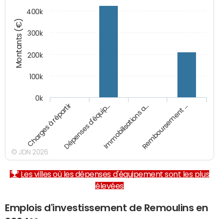
400k
Montants (€)
300k
200k
100k
0k
Charges à répartir
Dépenses d'équip…
Immobilisations a…
Remboursement …
© JDN 2026
Les villes où les dépenses d'équipement sont les plus
élevées
Emplois d'investissement de Remoulins en