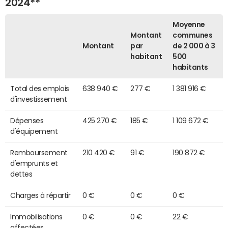
2024**
Moyenne
Montant
communes
Montant
par
de 2 000 à 3
habitant
500
habitants
Total des emplois
638 940 €
277 €
1 381 916 €
d'investissement
Dépenses
425 270 €
185 €
1 109 672 €
d'équipement
Remboursement
210 420 €
91 €
190 872 €
d'emprunts et
dettes
Charges à répartir
0 €
0 €
0 €
Immobilisations
0 €
0 €
22 €
affectées,