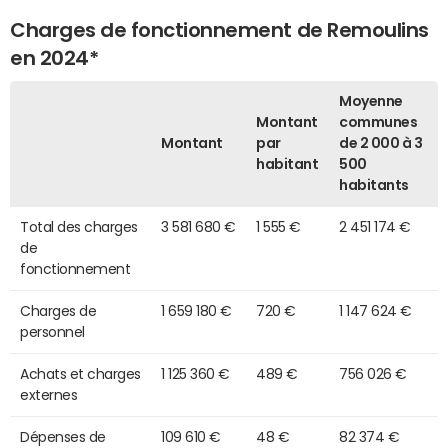
Charges de fonctionnement de Remoulins
en 2024*
Moyenne
Montant
communes
Montant
par
de 2 000 à 3
habitant
500
habitants
Total des charges
3 581 680 €
1 555 €
2 451 174 €
de
fonctionnement
Charges de
1 659 180 €
720 €
1 147 624 €
personnel
Achats et charges
1 125 360 €
489 €
756 026 €
externes
Dépenses de
109 610 €
48 €
82 374 €